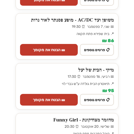
משופן ועד AC/DC - מופע פסנתר לאור נרות
📅 שני, 7 ספטמבר ⏰ 19:30
📍 בית שפירא פתח תקווה
86 ₪
🎫 הבטח את מקומך
📋 פרטים נוספים
מיקי - הבית של יעל
📅 רביעי, 16 ספטמבר ⏰ 17:30
📍 תיאטרון הבית גולדה ע"ש גברי לוי
95 ₪
🎫 הבטח את מקומך
📋 פרטים נוספים
מחזמר מצחיקונת - Funny Girl
📅 שלישי, 20 אוקטובר ⏰ 20:30
📍 היכל התרבות פתח תקווה