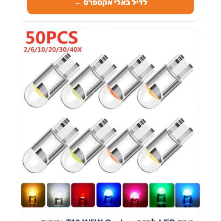
לדיל באלי אקספרס ←