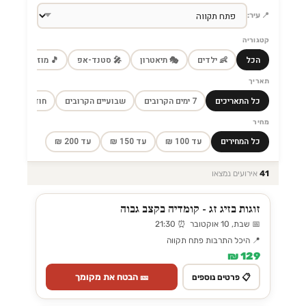
📍 עיר:
קטגוריה
הכל
👶 ילדים
🎭 תיאטרון
🎤 סטנד-אפ
🎵 מוזיקה
🎼
תאריך
כל התאריכים
7 ימים הקרובים
שבועיים הקרובים
חודש הקרוב
מחיר
כל המחירים
עד 100 ₪
עד 150 ₪
עד 200 ₪
41
אירועים נמצאו
זוגות בזיג זג - קומדיה בקצב גבוה
📅 שבת, 10 אוקטובר ⏰ 21:30
📍 היכל התרבות פתח תקווה
129 ₪
🎫 הבטח את מקומך
📋 פרטים נוספים