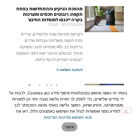
מהפכת הניקיון וההתחדשות בפתח
תקווה: רובוטים חכמים ומערכות
בקרה ייכנסו למוסדות החינוך
23:52
30/07/2026
לקראת פתיחת שנת הלימודים, עיריית
פתח תקווה משלימה עבודות שדרוג
נרחבות בכ-45 מוסדות חינוך ומשיקה
מהלך טכנולוגי וחינוכי יוצא דופן: הטמעת
רובוטים ייעודיים לניקוי כיתות,
לכתבה המלאה »
פתח תקווה: Createch Lab –
המרכז הראשון בישראל שהופך
באתר זה נעשה שימוש בטכנולוגיות איסוף מידע כגון Cookies, לרבות על
גיימינג ובינה מלאכותית לכלים לשינוי
ידי צדדים שלישיים, כדי לספק לך חוויית גלישה טובה יותר וכן למטרות
חברתי
סטטיסטיקה, איפיון ושיווק. המשך גלישה באתר מהווה הסכמתך לכך.
16:48
15/07/2026
למידע נוסף ואפשרות לנהל את השימוש באמצעים הללו, ראו את
פתח תקווה השיקה את Createch Lab –
תנאי השימוש ומדיניות הפרטיות
המרכז הראשון בישראל שמחבר בין
אישור
גיימינג, בינה מלאכותית וכלכלת היוצרים