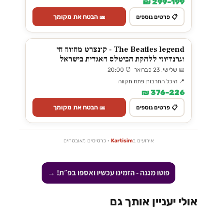
199–299 ₪
🎫 הבטח את מקומך
📋 פרטים נוספים
The Beatles legend - קונצרט מחווה חי
וגרנדיוזי ללהקת הביטלס האגדית בישראל
📅 שלישי, 23 פברואר ⏰ 20:00
📍 היכל התרבות פתח תקווה
226–376 ₪
🎫 הבטח את מקומך
📋 פרטים נוספים
אירועים ב
Kartisim
· כרטיסים מאובטחים
פוטו מגנה - הזמינו עכשיו ואספו בפ״ת! →
אולי יעניין אותך גם