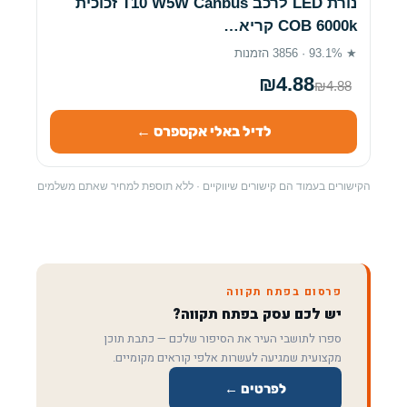
נורת LED לרכב T10 W5W Canbus זכוכית
COB 6000k קריא…
★ 93.1% · 3856 הזמנות
₪4.88
₪4.88
לדיל באלי אקספרס ←
הקישורים בעמוד הם קישורים שיווקיים · ללא תוספת למחיר שאתם משלמים
פרסום בפתח תקווה
יש לכם עסק בפתח תקווה?
ספרו לתושבי העיר את הסיפור שלכם — כתבת תוכן
מקצועית שמגיעה לעשרות אלפי קוראים מקומיים.
לפרטים ←