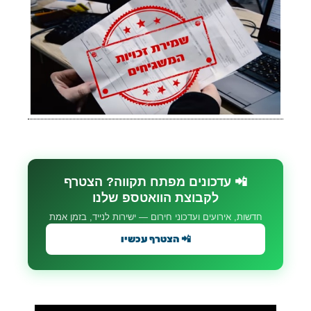
📲 עדכונים מפתח תקווה? הצטרף
לקבוצת הוואטספ שלנו
חדשות, אירועים ועדכוני חירום — ישירות לנייד, בזמן אמת
📲 הצטרף עכשיו