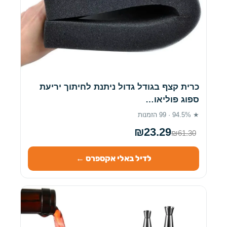
כרית קצף בגודל גדול ניתנת לחיתוך יריעת
ספוג פוליאו…
★ 94.5% · 99 הזמנות
₪23.29
₪61.30
לדיל באלי אקספרס ←