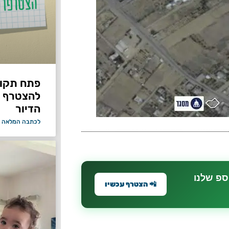
פתח תקווה
להצטרף 
הדיור
לכתבה המלאה 
ספ שלנו
📲 הצטרף עכשיו