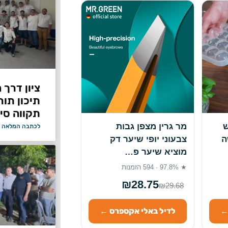
ציון דרך 
תיכון תור
תקווה סיי
ש
מר גרין מצפן גבות
לכתבה המלאה 
ה
צבעוני יופי שיער דק
מוציא שיער פ…
★ 97.8% · 594 הזמנות
₪28.75
₪29.68
←
לדיל באלי אקספרס ←