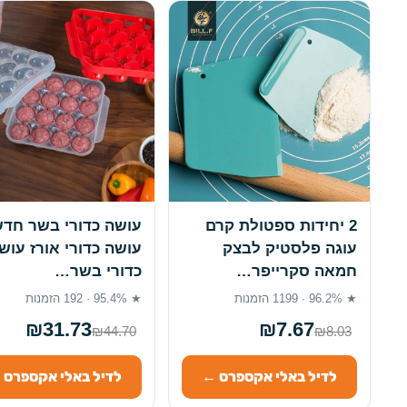
2 יחידות ספטולת קרם
עושה כדורי בשר חד
עוגה פלסטיק לבצק
עושה כדורי אורז עוש
חמאה סקרייפר…
כדורי בשר…
★ 96.2% · 1199 הזמנות
★ 95.4% · 192 הזמנות
₪31.73
₪7.67
₪44.70
₪8.03
לדיל באלי אקספרס ←
לדיל באלי אקספרס 