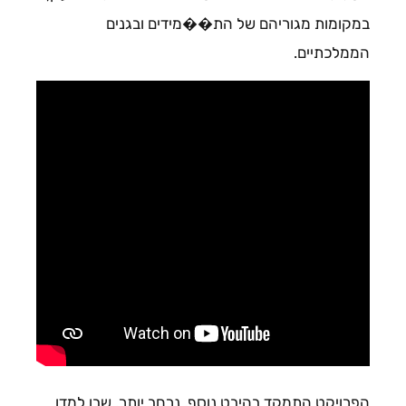
במקומות מגוריהם של הת��מידים ובגנים
הממלכתיים.
הפרויקט התמקד בהיבט נוסף, נרחב יותר, שבו למדו