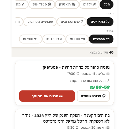
הכל
👶 ילדים
🎭 תיאטרון
🎤 סטנד-אפ
🎵 מוזיקה
🎼
תאריך
כל התאריכים
7 ימים הקרובים
שבועיים הקרובים
חודש הקרוב
מחיר
כל המחירים
עד 100 ₪
עד 150 ₪
עד 200 ₪
40
אירועים נמצאו
נעמה סופר על בחוות החיות - פסטיפאן
📅 שלישי, 11 אוגוסט ⏰ 17:00
📍 היכל התרבות פתח תקווה
59–89 ₪
🎫 הבטח את מקומך
📋 פרטים נוספים
בת הים הקטנה - הפקת הענק של קיץ 2026 - זוהר
לא הספקתי, הראל מויאל וחני נחמיאס
📅 ראשון, 30 אוגוסט ⏰ 17:30