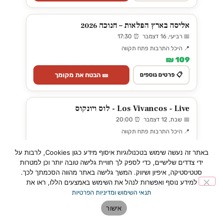
אליסה בארץ הפלאות – חנוכה 2026
📅 רביעי, 16 דצמבר ⏰ 17:30
📍 היכל התרבות פתח תקווה
109 ₪
🎫 הבטח את מקומך
📋 פרטים נוספים
Los Vivancos - Live - לוס ויונקוס
📅 שבת, 12 דצמבר ⏰ 20:00
📍 היכל התרבות פתח תקווה
279–379 ₪
באתר זה נעשה שימוש בטכנולוגיות איסוף מידע כגון Cookies, לרבות על
🎫 הבטח את מקומך
📋 פרטים נוספים
ידי צדדים שלישיים, כדי לספק לך חוויית גלישה טובה יותר וכן למטרות
סטטיסטיקה, איפיון ושיווק. המשך גלישה באתר מהווה הסכמתך לכך.
למידע נוסף ואפשרות לנהל את השימוש באמצעים הללו, ראו את
אגדת הטנגו העולמי מרכוס אשלה - Tango
תנאי השימוש ומדיניות הפרטיות
Buenos Aires
אישור
📅 ראשון, 17 ינואר ⏰ 20:00