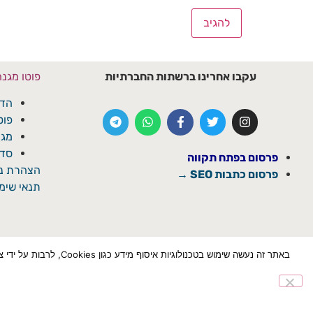
עקבו אחרינו ברשתות החברתיות
פוטו מגנ
הדפ
פוט
מגנ
סדנ
פרסום בפתח תקווה
הצהרת נג
פרסום כתבות SEO →
תנאי שימו
באתר זה נעשה שימוש ב
הצטרף לוואטספ
✕
© כל הזכויות שמורת ל'פתח תקוואי'