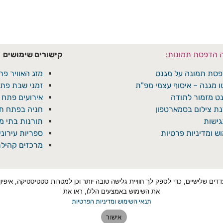
ה הדפסת תמונות:
קישורים שימושים
סת תמונה על מגנט
מזג האוויר פת
ו מגנה – איסוף עצמי מפ"ת
זמני שבת פתח
ט מזמור לתודה
אירועים פתח 
ת צילום בסמארטפון
חניה בפתח תק
ישות
תורנות בתי 
ש ומדיניות פרטיות
ספריות עירונ
מרכזים קהילת
טכנולוגיות איסוף מידע כגון Cookies, לרבות על ידי צדדים שלישיים, כדי לספק לך חוויית גלישה טובה יותר ו
את השימוש באמצעים הללו, ראו את
תנאי השימוש ומדיניות הפרטיות
אישור