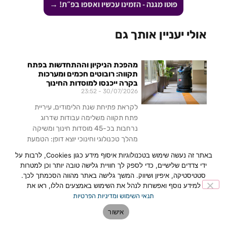
פוטו מגנה - הזמינו עכשיו ואספו בפ״ת! →
אולי יעניין אותך גם
מהפכת הניקיון וההתחדשות בפתח
תקווה: רובוטים חכמים ומערכות
בקרה ייכנסו למוסדות החינוך
23:52
30/07/2026
לקראת פתיחת שנת הלימודים, עיריית
פתח תקווה משלימה עבודות שדרוג
נרחבות בכ-45 מוסדות חינוך ומשיקה
מהלך טכנולוגי וחינוכי יוצא דופן: הטמעת
רובוטים ייעודיים לניקוי כיתות,
באתר זה נעשה שימוש בטכנולוגיות איסוף מידע כגון Cookies, לרבות על
ידי צדדים שלישיים, כדי לספק לך חוויית גלישה טובה יותר וכן למטרות
לכתבה המלאה »
סטטיסטיקה, איפיון ושיווק. המשך גלישה באתר מהווה הסכמתך לכך.
למידע נוסף ואפשרות לנהל את השימוש באמצעים הללו, ראו את
פתח תקווה: Createch Lab –
תנאי השימוש ומדיניות הפרטיות
המרכז הראשון בישראל שהופך
אישור
גיימינג ובינה מלאכותית לכלים לשינוי
חברתי