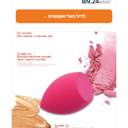
₪9.24
₪9.67
לדיל באלי אקספרס ←