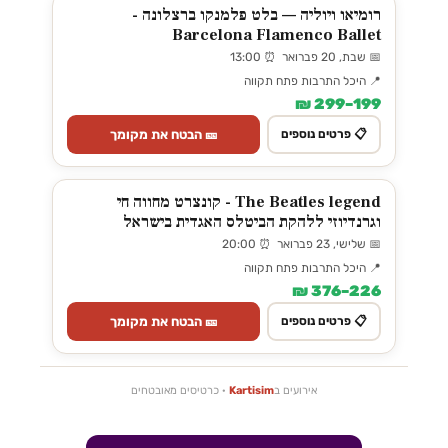
רומיאו ויוליה — בלט פלמנקו ברצלונה -
Barcelona Flamenco Ballet
📅 שבת, 20 פברואר ⏰ 13:00
📍 היכל התרבות פתח תקווה
199–299 ₪
🎫 הבטח את מקומך
📋 פרטים נוספים
The Beatles legend - קונצרט מחווה חי
וגרנדיוזי ללהקת הביטלס האגדית בישראל
📅 שלישי, 23 פברואר ⏰ 20:00
📍 היכל התרבות פתח תקווה
226–376 ₪
🎫 הבטח את מקומך
📋 פרטים נוספים
אירועים ב
Kartisim
· כרטיסים מאובטחים