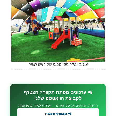
צילום: מדף הפייסבוק של ראש העיר
📲 עדכונים מפתח תקווה? הצטרף
לקבוצת הוואטספ שלנו
חדשות, אירועים ועדכוני חירום — ישירות לנייד, בזמן אמת
📲 הצטרף עכשיו