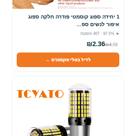
1 יחידה ספוג קוסמטי פודרה חלקה ספוג
איפור לנשים ספ…
★ 97.5% · 407 הזמנות
₪2.36
₪4.72
לדיל באלי אקספרס ←