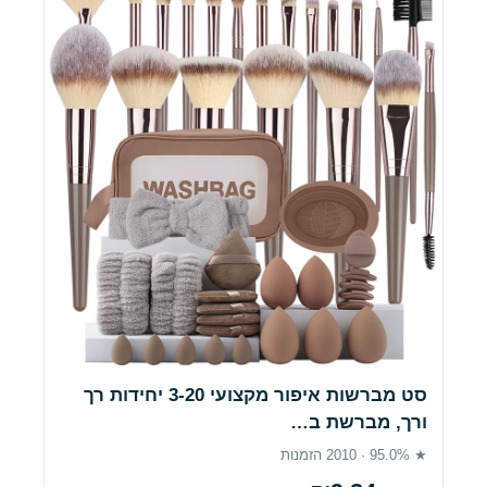
סט מברשות איפור מקצועי 3-20 יחידות רך
ורך, מברשת ב…
★ 95.0% · 2010 הזמנות