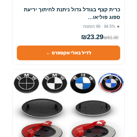
כרית קצף בגודל גדול ניתנת לחיתוך יריעת
ספוג פוליאו…
★ 94.5% · 99 הזמנות
₪23.29
₪61.30
לדיל באלי אקספרס ←