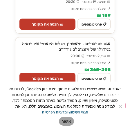
📅 חמישי, 19 נובמבר ⏰ 20:30
📍 היכל התרבות פתח תקווה
189 ₪
🎫 הבטח את מקומך
📋 פרטים נוספים
אגם הברבורים - תיאטרון הבלט הלאומי של רוסיה
בניהולו של ויאצ'סלב גורדייב
📅 שני, 2 נובמבר ⏰ 20:00
📍 היכל התרבות פתח תקווה
205–365 ₪
🎫 הבטח את מקומך
📋 פרטים נוספים
באתר זה נעשה שימוש בטכנולוגיות איסוף מידע כגון Cookies, לרבות על
ידי צדדים שלישיים, כדי לספק לך חוויית גלישה טובה יותר וכן למטרות
קוולריה רוסטיקנה והליצנים בהפקת ענק
סטטיסטיקה, איפיון ושיווק. המשך גלישה באתר מהווה הסכמתך לכך.
📅 שבת, 24 אוקטובר ⏰ 20:30
למידע נוסף ואפשרות לנהל את השימוש באמצעים הללו, ראו את
📍 היכל התרבות פתח תקווה
תנאי השימוש ומדיניות הפרטיות
225–385 ₪
אישור
🎫 הבטח את מקומך
📋 פרטים נוספים