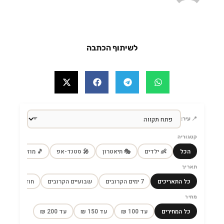
לשיתוף הכתבה
📍 עיר:
קטגוריה
הכל
👶 ילדים
🎭 תיאטרון
🎤 סטנד-אפ
🎵 מוזיקה
🎼
תאריך
כל התאריכים
7 ימים הקרובים
שבועיים הקרובים
חודש הקרוב
מחיר
כל המחירים
עד 100 ₪
עד 150 ₪
עד 200 ₪