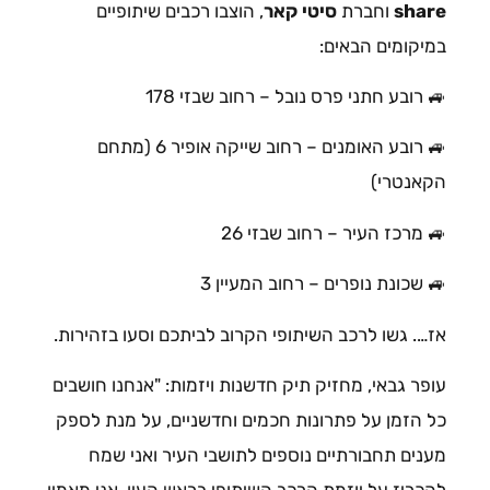
share
וחברת
סיטי קאר
, הוצבו רכבים שיתופיים
במיקומים הבאים:
🚙 רובע חתני פרס נובל – רחוב שבזי 178
🚙 רובע האומנים – רחוב שייקה אופיר 6 (מתחם
הקאנטרי)
🚙 מרכז העיר – רחוב שבזי 26
🚙 שכונת נופרים – רחוב המעיין 3
אז…. גשו לרכב השיתופי הקרוב לביתכם וסעו בזהירות.
עופר גבאי, מחזיק תיק חדשנות ויזמות: "אנחנו חושבים
כל הזמן על פתרונות חכמים וחדשניים, על מנת לספק
מענים תחבורתיים נוספים לתושבי העיר ואני שמח
להכריז על יוזמת הרכב השיתופי בראש העין. אני מאמין