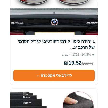
1 יחידה כיסוי קידמי דקורטיבי לגריל הקדמי
של הרכב ע…
★ 94.3% · 1705 הזמנות
₪19.52
₪20.75
לדיל באלי אקספרס ←