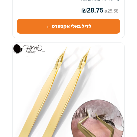
₪28.75
₪29.68
לדיל באלי אקספרס ←