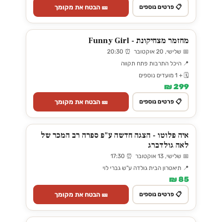
🎫 הבטח את מקומך
📋 פרטים נוספים
מחזמר מצחיקונת - Funny Girl
📅 שלישי, 20 אוקטובר ⏰ 20:30
📍 היכל התרבות פתח תקווה
🗓️ + 1 מועדים נוספים
299 ₪
🎫 הבטח את מקומך
📋 פרטים נוספים
איה פלוטו - הצגה חדשה ע"פ ספרה רב המכר של
לאה גולדברג
📅 שלישי, 13 אוקטובר ⏰ 17:30
📍 תיאטרון הבית גולדה ע"ש גברי לוי
85 ₪
🎫 הבטח את מקומך
📋 פרטים נוספים