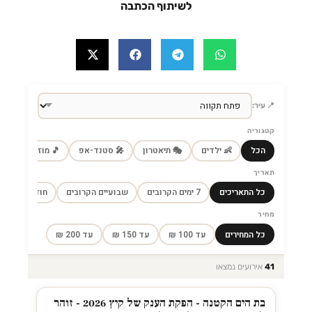
לשיתוף הכתבה
📍 עיר:
קטגוריה
הכל
👶 ילדים
🎭 תיאטרון
🎤 סטנד-אפ
🎵 מוזיקה
🎼
תאריך
כל התאריכים
7 ימים הקרובים
שבועיים הקרובים
חודש הקרוב
מחיר
כל המחירים
עד 100 ₪
עד 150 ₪
עד 200 ₪
41
אירועים נמצאו
בת הים הקטנה - הפקת הענק של קיץ 2026 - זוהר