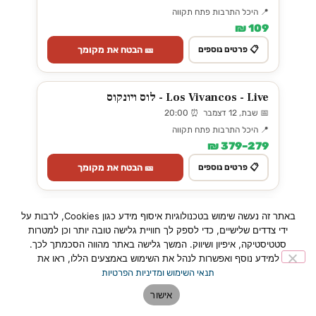
📍 היכל התרבות פתח תקווה
109 ₪
🎫 הבטח את מקומך
📋 פרטים נוספים
Los Vivancos - Live - לוס ויונקוס
📅 שבת, 12 דצמבר ⏰ 20:00
📍 היכל התרבות פתח תקווה
279–379 ₪
🎫 הבטח את מקומך
📋 פרטים נוספים
אגדת הטנגו העולמי מרכוס אשלה - Tango
באתר זה נעשה שימוש בטכנולוגיות איסוף מידע כגון Cookies, לרבות על
Buenos Aires
ידי צדדים שלישיים, כדי לספק לך חוויית גלישה טובה יותר וכן למטרות
סטטיסטיקה, איפיון ושיווק. המשך גלישה באתר מהווה הסכמתך לכך.
📅 ראשון, 17 ינואר ⏰ 20:00
למידע נוסף ואפשרות לנהל את השימוש באמצעים הללו, ראו את
📍 היכל התרבות פתח תקווה
תנאי השימוש ומדיניות הפרטיות
205–325 ₪
אישור
🎫 הבטח את מקומך
📋 פרטים נוספים