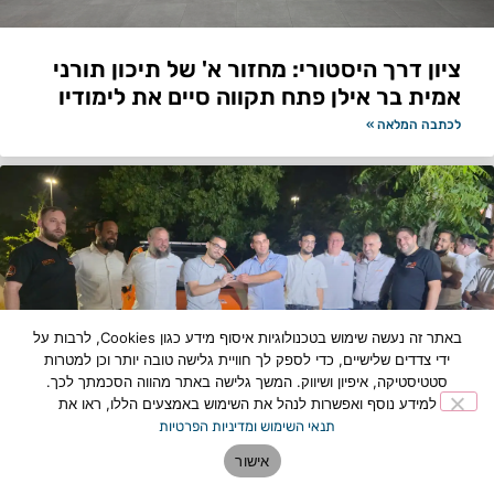
ציון דרך היסטורי: מחזור א' של תיכון תורני
אמית בר אילן פתח תקווה סיים את לימודיו
לכתבה המלאה »
באתר זה נעשה שימוש בטכנולוגיות איסוף מידע כגון Cookies, לרבות על
ידי צדדים שלישיים, כדי לספק לך חוויית גלישה טובה יותר וכן למטרות
סטטיסטיקה, איפיון ושיווק. המשך גלישה באתר מהווה הסכמתך לכך.
למידע נוסף ואפשרות לנהל את השימוש באמצעים הללו, ראו את
תנאי השימוש ומדיניות הפרטיות
תוספת כוח לצי החירום: רכב מבצעי חדש
אישור
הצטרף למערך הצלת החיים בפתח תקווה