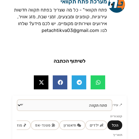
מערכת פתח תקוואי
פתח תקוואי" - כל מה שצריך בפתח תקווה חדשות
עירוניות, קופונים ומבצעים, זמני שבת, מזג אוויר,
אירועים ושירותים מקומיים. יש לכם מידע? שלחו
לנו: petachtikva03@gmail.com
לשיתוף הכתבה
📍 עיר:
קטגוריה
הכל
👶 ילדים
🎭 תיאטרון
🎤 סטנד-אפ
🎵 מוזיקה
🎼
תאריך