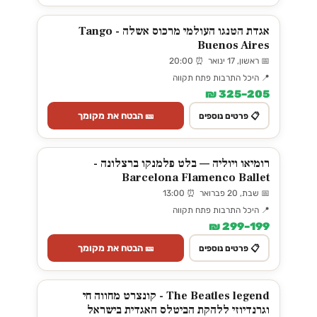
אגדת הטנגו העולמי מרכוס אשלה - Tango
Buenos Aires
📅 ראשון, 17 ינואר ⏰ 20:00
📍 היכל התרבות פתח תקווה
205–325 ₪
🎫 הבטח את מקומך
📋 פרטים נוספים
רומיאו ויוליה — בלט פלמנקו ברצלונה -
Barcelona Flamenco Ballet
📅 שבת, 20 פברואר ⏰ 13:00
📍 היכל התרבות פתח תקווה
199–299 ₪
🎫 הבטח את מקומך
📋 פרטים נוספים
The Beatles legend - קונצרט מחווה חי
וגרנדיוזי ללהקת הביטלס האגדית בישראל