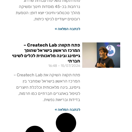
פתח תקווה משלימה עבודות שדרוג
נרחבות בכ-45 מוסדות חינוך ומשיקה
מהלך טכנולוגי וחינוכי יוצא דופן: הטמעת
רובוטים ייעודיים לניקוי כיתות,
לכתבה המלאה »
פתח תקווה: Createch Lab –
המרכז הראשון בישראל שהופך
גיימינג ובינה מלאכותית לכלים לשינוי
חברתי
16:48
15/07/2026
פתח תקווה השיקה את Createch Lab –
המרכז הראשון בישראל שמחבר בין
גיימינג, בינה מלאכותית וכלכלת היוצרים
לטיפול באתגרים חברתיים כמו חרמות,
בדידות ובריאות נפשית.
לכתבה המלאה »