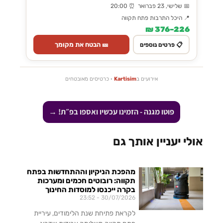
📅 שלישי, 23 פברואר ⏰ 20:00
📍 היכל התרבות פתח תקווה
226–376 ₪
🎫 הבטח את מקומך
📋 פרטים נוספים
אירועים ב
Kartisim
· כרטיסים מאובטחים
פוטו מגנה - הזמינו עכשיו ואספו בפ״ת! →
אולי יעניין אותך גם
מהפכת הניקיון וההתחדשות בפתח
תקווה: רובוטים חכמים ומערכות
בקרה ייכנסו למוסדות החינוך
23:52
30/07/2026
לקראת פתיחת שנת הלימודים, עיריית