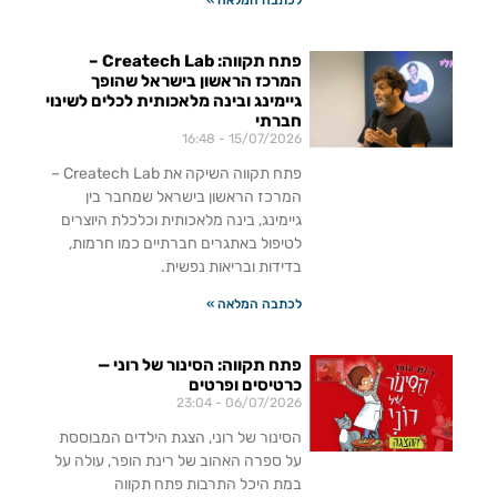
לכתבה המלאה »
פתח תקווה: Createch Lab –
המרכז הראשון בישראל שהופך
גיימינג ובינה מלאכותית לכלים לשינוי
חברתי
16:48
15/07/2026
פתח תקווה השיקה את Createch Lab –
המרכז הראשון בישראל שמחבר בין
גיימינג, בינה מלאכותית וכלכלת היוצרים
לטיפול באתגרים חברתיים כמו חרמות,
בדידות ובריאות נפשית.
לכתבה המלאה »
פתח תקווה: הסינור של רוני —
כרטיסים ופרטים
23:04
06/07/2026
הסינור של רוני, הצגת הילדים המבוססת
על ספרה האהוב של רינת הופר, עולה על
במת היכל התרבות פתח תקווה