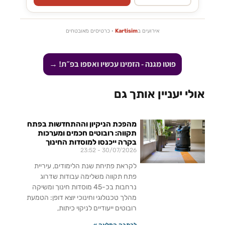
אירועים ב
Kartisim
· כרטיסים מאובטחים
פוטו מגנה - הזמינו עכשיו ואספו בפ״ת! →
אולי יעניין אותך גם
מהפכת הניקיון וההתחדשות בפתח
תקווה: רובוטים חכמים ומערכות
בקרה ייכנסו למוסדות החינוך
23:52
30/07/2026
לקראת פתיחת שנת הלימודים, עיריית
פתח תקווה משלימה עבודות שדרוג
נרחבות בכ-45 מוסדות חינוך ומשיקה
מהלך טכנולוגי וחינוכי יוצא דופן: הטמעת
רובוטים ייעודיים לניקוי כיתות,