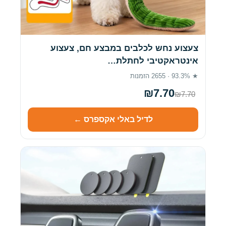
צעצוע נחש לכלבים במבצע חם, צעצוע
אינטראקטיבי לחתלת…
★ 93.3% · 2655 הזמנות
₪7.70
₪7.70
לדיל באלי אקספרס ←