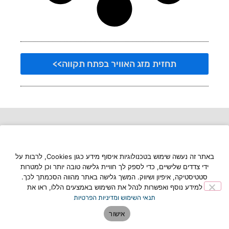
תחזית מזג האוויר בפתח תקווה>>
באתר זה נעשה שימוש בטכנולוגיות איסוף מידע כגון Cookies, לרבות על
ידי צדדים שלישיים, כדי לספק לך חוויית גלישה טובה יותר וכן למטרות
סטטיסטיקה, איפיון ושיווק. המשך גלישה באתר מהווה הסכמתך לכך.
למידע נוסף ואפשרות לנהל את השימוש באמצעים הללו, ראו את
תנאי השימוש ומדיניות הפרטיות
אישור