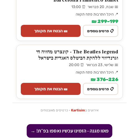
Barcelona Flamenco Ballet
📅 שבת, 20 פברואר ⏰ 13:00
📍 היכל התרבות פתח תקווה
199–299 ₪
🎫 הבטח את מקומך
📋 פרטים נוספים
The Beatles legend - קונצרט מחווה חי
וגרנדיוזי ללהקת הביטלס האגדית בישראל
📅 שלישי, 23 פברואר ⏰ 20:00
📍 היכל התרבות פתח תקווה
226–376 ₪
🎫 הבטח את מקומך
📋 פרטים נוספים
אירועים ב
Kartisim
· כרטיסים מאובטחים
פוטו מגנה - הזמינו עכשיו ואספו בפ״ת! →