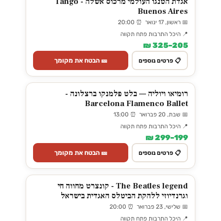
אגדת הטנגו העולמי מרכוס אשלה - Tango
Buenos Aires
📅 ראשון, 17 ינואר ⏰ 20:00
📍 היכל התרבות פתח תקווה
205–325 ₪
🎫 הבטח את מקומך
📋 פרטים נוספים
רומיאו ויוליה — בלט פלמנקו ברצלונה -
Barcelona Flamenco Ballet
📅 שבת, 20 פברואר ⏰ 13:00
📍 היכל התרבות פתח תקווה
199–299 ₪
🎫 הבטח את מקומך
📋 פרטים נוספים
The Beatles legend - קונצרט מחווה חי
וגרנדיוזי ללהקת הביטלס האגדית בישראל
📅 שלישי, 23 פברואר ⏰ 20:00
📍 היכל התרבות פתח תקווה