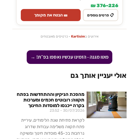
226–376 ₪
🎫 הבטח את מקומך
📋 פרטים נוספים
אירועים ב
Kartisim
· כרטיסים מאובטחים
פוטו מגנה - הזמינו עכשיו ואספו בפ״ת! →
אולי יעניין אותך גם
מהפכת הניקיון וההתחדשות בפתח
תקווה: רובוטים חכמים ומערכות
בקרה ייכנסו למוסדות החינוך
23:52
30/07/2026
לקראת פתיחת שנת הלימודים, עיריית
פתח תקווה משלימה עבודות שדרוג
נרחבות בכ-45 מוסדות חינוך ומשיקה