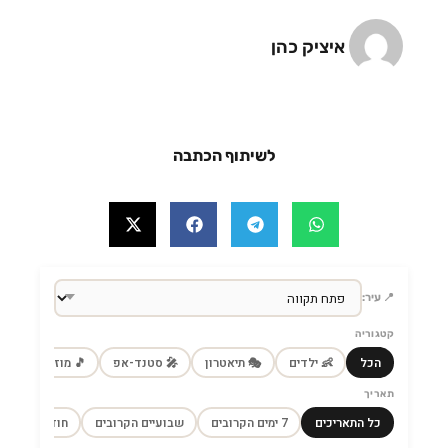
איציק כהן
לשיתוף הכתבה
📍 עיר:
קטגוריה
הכל
👶 ילדים
🎭 תיאטרון
🎤 סטנד-אפ
🎵 מוזיקה
🎼
תאריך
כל התאריכים
7 ימים הקרובים
שבועיים הקרובים
חודש הקרוב