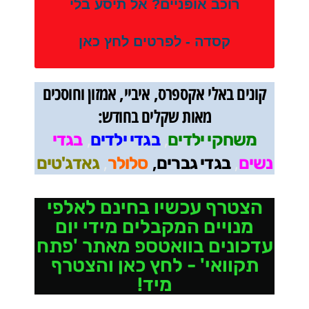
רוכב אופניים? אל תיסע בלי
קסדה - לפרטים לחץ כאן
קונים באלי אקספרס, איביי, אמזון וחוסכים
מאות שקלים בחודש:
,
,
משחקי ילדים
בגדי ילדים
בגדי
,
,
,
נשים
בגדי גברים
סלולר
גאדג'טים
הצטרף עכשיו בחינם לאלפי
מנויים המקבלים מידי יום
עדכונים בוואטספ מאתר 'פתח
תקוואי' - לחץ כאן והצטרף
מיד!