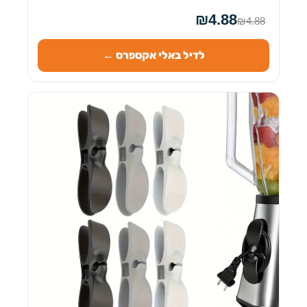
₪4.88
₪4.88
לדיל באלי אקספרס ←