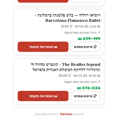
רומיאו ויוליה — בלט פלמנקו ברצלונה -
Barcelona Flamenco Ballet
📅 שבת, 20 פברואר ⏰ 13:00
📍 היכל התרבות פתח תקווה
199–299 ₪
🎫 הבטח את מקומך
📋 פרטים נוספים
The Beatles legend - קונצרט מחווה חי
וגרנדיוזי ללהקת הביטלס האגדית בישראל
📅 שלישי, 23 פברואר ⏰ 20:00
📍 היכל התרבות פתח תקווה
226–376 ₪
🎫 הבטח את מקומך
📋 פרטים נוספים
אירועים ב
Kartisim
· כרטיסים מאובטחים