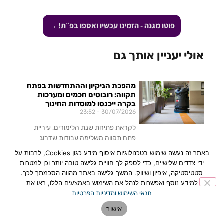
פוטו מגנה - הזמינו עכשיו ואספו בפ״ת! →
אולי יעניין אותך גם
מהפכת הניקיון וההתחדשות בפתח
תקווה: רובוטים חכמים ומערכות
בקרה ייכנסו למוסדות החינוך
23:52
30/07/2026
לקראת פתיחת שנת הלימודים, עיריית
פתח תקווה משלימה עבודות שדרוג
נרחבות בכ-45 מוסדות חינוך ומשיקה
באתר זה נעשה שימוש בטכנולוגיות איסוף מידע כגון Cookies, לרבות על
מהלך טכנולוגי וחינוכי יוצא דופן: הטמעת
ידי צדדים שלישיים, כדי לספק לך חוויית גלישה טובה יותר וכן למטרות
רובוטים ייעודיים לניקוי כיתות,
סטטיסטיקה, איפיון ושיווק. המשך גלישה באתר מהווה הסכמתך לכך.
למידע נוסף ואפשרות לנהל את השימוש באמצעים הללו, ראו את
לכתבה המלאה »
תנאי השימוש ומדיניות הפרטיות
אישור
פתח תקווה: Createch Lab –
המרכז הראשון בישראל שהופך