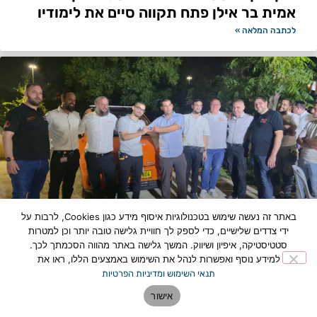
אמית בר אילן פתח תקווה סיים את לימודיו
לכתבה המלאה »
באתר זה נעשה שימוש בטכנולוגיות איסוף מידע כגון Cookies, לרבות על
ידי צדדים שלישיים, כדי לספק לך חוויית גלישה טובה יותר וכן למטרות
תוספת כוח לצי החירום: רכב מבצעי חדש
סטטיסטיקה, איפיון ושיווק. המשך גלישה באתר מהווה הסכמתך לכך.
הצטרף למערך הצלת החיים בפתח תקווה
למידע נוסף ואפשרות לנהל את השימוש באמצעים הללו, ראו את
תנאי השימוש ומדיניות הפרטיות
לכתבה המלאה »
אישור