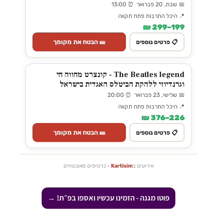
📅 שבת, 20 פברואר ⏰ 13:00
📍 היכל התרבות פתח תקווה
199–299 ₪
🎫 הבטח את מקומך
📋 פרטים נוספים
The Beatles legend - קונצרט מחווה חי
וגרנדיוזי ללהקת הביטלס האגדית בישראל
📅 שלישי, 23 פברואר ⏰ 20:00
📍 היכל התרבות פתח תקווה
226–376 ₪
🎫 הבטח את מקומך
📋 פרטים נוספים
אירועים ב
Kartisim
· כרטיסים מאובטחים
פוטו מגנה - הזמינו עכשיו ואספו בפ״ת! →