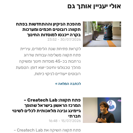
אולי יעניין אותך גם
מהפכת הניקיון וההתחדשות בפתח
תקווה: רובוטים חכמים ומערכות
בקרה ייכנסו למוסדות החינוך
23:52
30/07/2026
לקראת פתיחת שנת הלימודים, עיריית
פתח תקווה משלימה עבודות שדרוג
נרחבות בכ-45 מוסדות חינוך ומשיקה
מהלך טכנולוגי וחינוכי יוצא דופן: הטמעת
רובוטים ייעודיים לניקוי כיתות,
לכתבה המלאה »
פתח תקווה: Createch Lab –
המרכז הראשון בישראל שהופך
גיימינג ובינה מלאכותית לכלים לשינוי
חברתי
16:48
15/07/2026
פתח תקווה השיקה את Createch Lab –