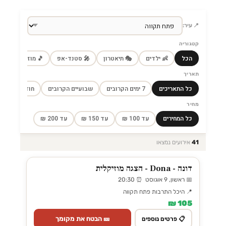
📍 עיר:
קטגוריה
הכל
👶 ילדים
🎭 תיאטרון
🎤 סטנד-אפ
🎵 מוזיקה
🎼
תאריך
כל התאריכים
7 ימים הקרובים
שבועיים הקרובים
חודש הקרוב
מחיר
כל המחירים
עד 100 ₪
עד 150 ₪
עד 200 ₪
41
אירועים נמצאו
דונה - Dona - הצגה מוזיקלית
📅 ראשון, 9 אוגוסט ⏰ 20:30
📍 היכל התרבות פתח תקווה
105 ₪
🎫 הבטח את מקומך
📋 פרטים נוספים