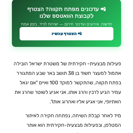
📲 עדכונים מפתח תקווה? הצטרף
לקבוצת הוואטספ שלנו
חדשות, אירועים ועדכוני חירום — ישירות לנייד, בזמן אמת
📲 הצטרף עכשיו
פעילות מבצעית- חקירתית של משטרת ישראל הובילה
אתמול למעצר חשוד בן 38 תושב באר שבע המתגורר
בפתח תקווה, שהתקשר למוקד 100 ואיים "אם יגאל
עמיר הגיע לרבין והרג אותו, אני אגיע לשוטר שהרג את
האתיופי, אני אגיע אליו ואהרוג אותו".
מיד לאחר קבלת השיחה, נפתחה חקירה לאיתור
המטלפן, ובפעילות מבצעית-חקירתית הוא אותר