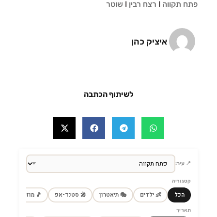
פתח תקווה
l
רצח רבין
l
שוטר
איציק כהן
לשיתוף הכתבה
📍 עיר:
קטגוריה
הכל
👶 ילדים
🎭 תיאטרון
🎤 סטנד-אפ
🎵 מוזיקה
🎼
תאריך