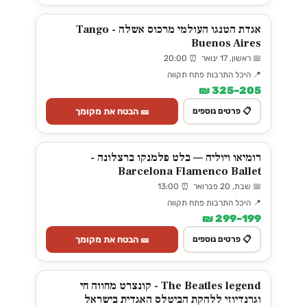
אגדת הטנגו העולמי מרכוס אשלה - Tango
Buenos Aires
📅 ראשון, 17 ינואר ⏰ 20:00
📍 היכל התרבות פתח תקווה
205–325 ₪
🎫 הבטח את מקומך
📋 פרטים נוספים
רומיאו ויוליה — בלט פלמנקו ברצלונה -
Barcelona Flamenco Ballet
📅 שבת, 20 פברואר ⏰ 13:00
📍 היכל התרבות פתח תקווה
199–299 ₪
🎫 הבטח את מקומך
📋 פרטים נוספים
The Beatles legend - קונצרט מחווה חי
וגרנדיוזי ללהקת הביטלס האגדית בישראל