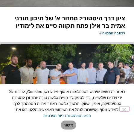
ציון דרך היסטורי: מחזור א' של תיכון תורני
אמית בר אילן פתח תקווה סיים את לימודיו
לכתבה המלאה »
באתר זה נעשה שימוש בטכנולוגיות איסוף מידע כגון Cookies, לרבות על
ידי צדדים שלישיים, כדי לספק לך חוויית גלישה טובה יותר וכן למטרות
סטטיסטיקה, איפיון ושיווק. המשך גלישה באתר מהווה הסכמתך לכך.
למידע נוסף ואפשרות לנהל את השימוש באמצעים הללו, ראו את
תנאי השימוש ומדיניות הפרטיות
תוספת כוח לצי החירום: רכב מבצעי חדש
אישור
הצטרף למערך הצלת החיים בפתח תקווה