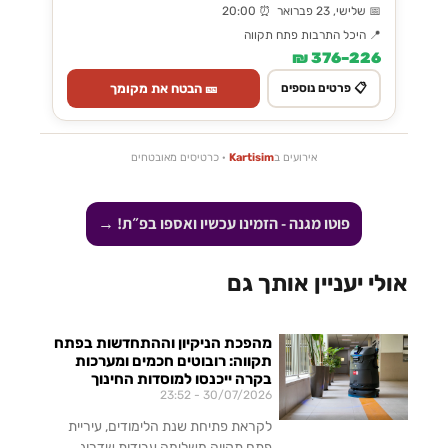
📅 שלישי, 23 פברואר ⏰ 20:00
📍 היכל התרבות פתח תקווה
226–376 ₪
🎫 הבטח את מקומך
📋 פרטים נוספים
אירועים ב
Kartisim
· כרטיסים מאובטחים
פוטו מגנה - הזמינו עכשיו ואספו בפ״ת! →
אולי יעניין אותך גם
מהפכת הניקיון וההתחדשות בפתח
תקווה: רובוטים חכמים ומערכות
בקרה ייכנסו למוסדות החינוך
23:52
30/07/2026
לקראת פתיחת שנת הלימודים, עיריית
פתח תקווה משלימה עבודות שדרוג