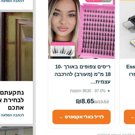
לכתבה המלאה 
ל Essager
ריסים צפופים באורך 10-
1 13 12 11 פרו
18 מ"מ (מעורב) להרכבה
עצמית…
נתקעתם ב
★ 97.0% · 9630 הזמנות
לבחירת א
₪8.65
₪13.53
אתכם
לכתבה המלאה 
←
לדיל באלי אקספרס ←