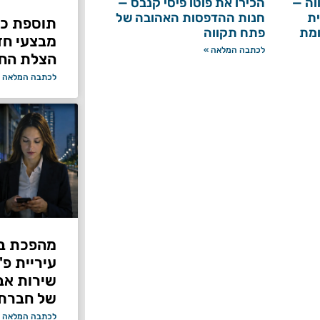
וה —
הכירו את פוטו פיסי קנבס —
ת
חנות ההדפסות האהובה של
תוספת כוח
ומת
פתח תקווה
מבצעי ח
לכתבה המלאה »
הצלת החי
לכתבה המלאה 
מהפכת בי
עיריית פ
של חברת Bond ללא על
לכתבה המלאה 