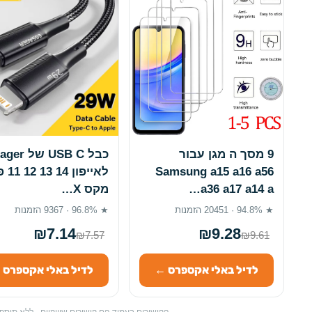
9 מסך ה מגן עבור
כבל USB C ש
Samsung a15 a16 a56
לאייפון 4
a36 a17 a14 a…
מקס X…
★ 94.8% · 20451 הזמנות
★ 96.8% · 9367 הזמנות
₪7.14
₪9.28
₪7.57
₪9.61
לדיל באלי אקספרס ←
לדיל באלי אקספרס 