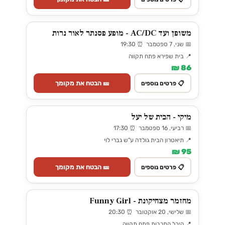
משופן ועד AC/DC - מופע פסנתר לאור נרות
📅 שני, 7 ספטמבר ⏰ 19:30
📍 בית שפירא פתח תקווה
86 ₪
🎫 הבטח את מקומך
📋 פרטים נוספים
מיקי - הבית של יעל
📅 רביעי, 16 ספטמבר ⏰ 17:30
📍 תיאטרון הבית גולדה ע"ש גברי לוי
95 ₪
🎫 הבטח את מקומך
📋 פרטים נוספים
מחזמר מצחיקונת - Funny Girl
📅 שלישי, 20 אוקטובר ⏰ 20:30
📍 היכל התרבות פתח תקווה