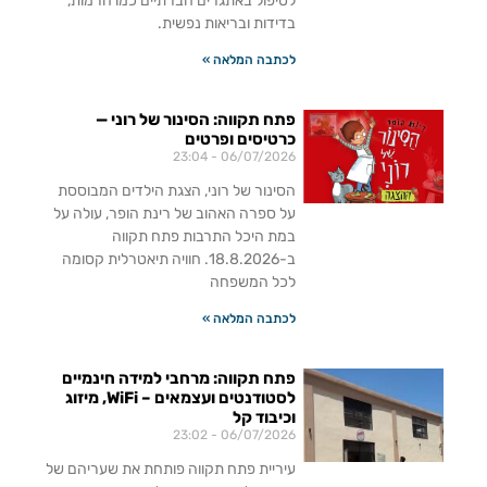
לטיפול באתגרים חברתיים כמו חרמות,
בדידות ובריאות נפשית.
לכתבה המלאה »
פתח תקווה: הסינור של רוני —
כרטיסים ופרטים
23:04
06/07/2026
הסינור של רוני, הצגת הילדים המבוססת
על ספרה האהוב של רינת הופר, עולה על
במת היכל התרבות פתח תקווה
ב-18.8.2026. חוויה תיאטרלית קסומה
לכל המשפחה
לכתבה המלאה »
פתח תקווה: מרחבי למידה חינמיים
לסטודנטים ועצמאים – WiFi, מיזוג
וכיבוד קל
23:02
06/07/2026
עיריית פתח תקווה פותחת את שעריהם של