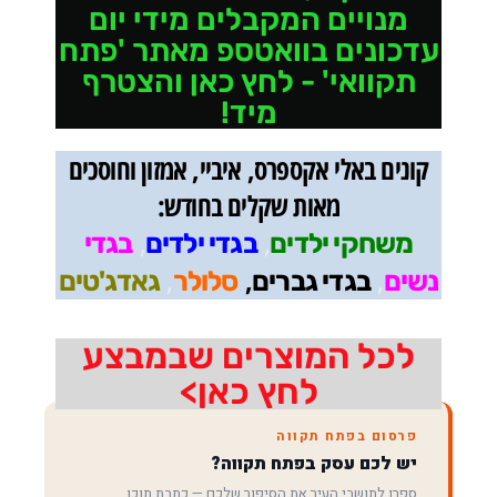
מנויים המקבלים מידי יום
עדכונים בוואטספ מאתר 'פתח
תקוואי' - לחץ כאן והצטרף
מיד!
קונים באלי אקספרס, איביי, אמזון וחוסכים
מאות שקלים בחודש:
,
,
משחקי ילדים
בגדי ילדים
בגדי
,
,
,
נשים
בגדי גברים
סלולר
גאדג'טים
לכל המוצרים שבמבצע
לחץ כאן>
פרסום בפתח תקווה
יש לכם עסק בפתח תקווה?
ספרו לתושבי העיר את הסיפור שלכם — כתבת תוכן