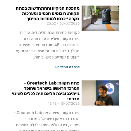
מהפכת הניקיון וההתחדשות בפתח
תקווה: רובוטים חכמים ומערכות
בקרה ייכנסו למוסדות החינוך
23:52
30/07/2026
לקראת פתיחת שנת הלימודים, עיריית
פתח תקווה משלימה עבודות שדרוג
נרחבות בכ-45 מוסדות חינוך ומשיקה
מהלך טכנולוגי וחינוכי יוצא דופן: הטמעת
רובוטים ייעודיים לניקוי כיתות,
לכתבה המלאה »
פתח תקווה: Createch Lab –
המרכז הראשון בישראל שהופך
גיימינג ובינה מלאכותית לכלים לשינוי
חברתי
16:48
15/07/2026
פתח תקווה השיקה את Createch Lab –
המרכז הראשון בישראל שמחבר בין
גיימינג, בינה מלאכותית וכלכלת היוצרים