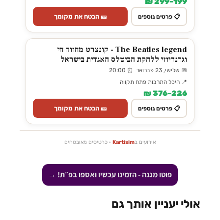
199–299 ₪
🎫 הבטח את מקומך
📋 פרטים נוספים
The Beatles legend - קונצרט מחווה חי
וגרנדיוזי ללהקת הביטלס האגדית בישראל
📅 שלישי, 23 פברואר ⏰ 20:00
📍 היכל התרבות פתח תקווה
226–376 ₪
🎫 הבטח את מקומך
📋 פרטים נוספים
אירועים ב
Kartisim
· כרטיסים מאובטחים
פוטו מגנה - הזמינו עכשיו ואספו בפ״ת! →
אולי יעניין אותך גם