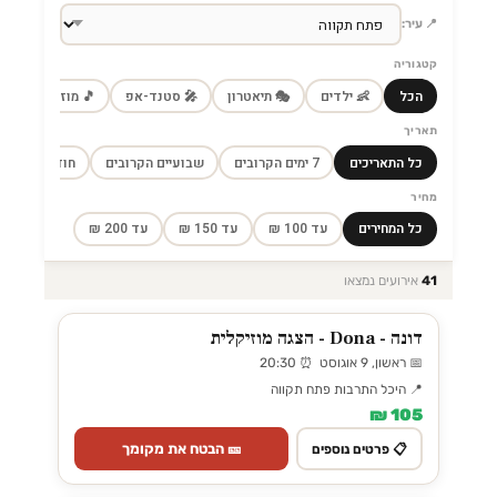
📍 עיר:
קטגוריה
הכל
👶 ילדים
🎭 תיאטרון
🎤 סטנד-אפ
🎵 מוזיקה
🎼
תאריך
כל התאריכים
7 ימים הקרובים
שבועיים הקרובים
חודש הקרוב
מחיר
כל המחירים
עד 100 ₪
עד 150 ₪
עד 200 ₪
41
אירועים נמצאו
דונה - Dona - הצגה מוזיקלית
📅 ראשון, 9 אוגוסט ⏰ 20:30
📍 היכל התרבות פתח תקווה
105 ₪
🎫 הבטח את מקומך
📋 פרטים נוספים