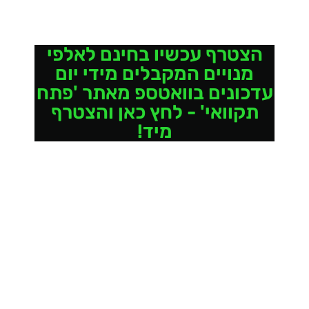
הצטרף עכשיו בחינם לאלפי
מנויים המקבלים מידי יום
עדכונים בוואטספ מאתר 'פתח
תקוואי' - לחץ כאן והצטרף
מיד!