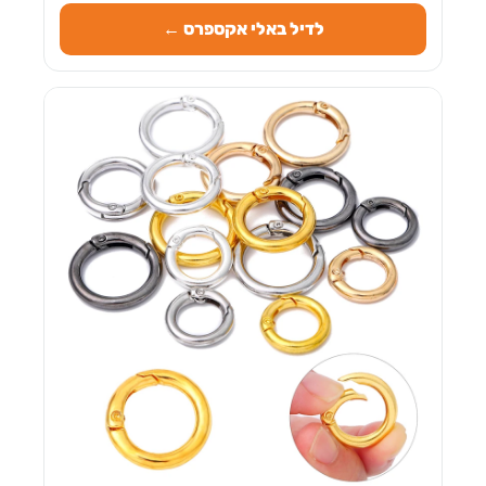
לדיל באלי אקספרס ←