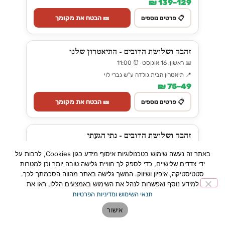
129–139 ₪
🎫 הבטח את מקומך
📋 פרטים נוספים
זהבה ושלושת הדובים - התיאטרון שלנו
📅 ראשון, 16 אוגוסט ⏰ 11:00
📍 תיאטרון הבית גולדה ע"ש גברי לוי
49–75 ₪
🎫 הבטח את מקומך
📋 פרטים נוספים
זהבה ושלושת הדובים - נתי הגעתי
📅 שני, 12 אוקטובר ⏰ 17:30
באתר זה נעשה שימוש בטכנולוגיות איסוף מידע כגון Cookies, לרבות על
📍 היכל התרבות פתח תקווה
ידי צדדים שלישיים, כדי לספק לך חוויית גלישה טובה יותר וכן למטרות
89 ₪
סטטיסטיקה, איפיון ושיווק. המשך גלישה באתר מהווה הסכמתך לכך.
למידע נוסף ואפשרות לנהל את השימוש באמצעים הללו, ראו את
🎫 הבטח את מקומך
📋 פרטים נוספים
תנאי השימוש ומדיניות הפרטיות
אישור
כנר על הגג - מחזמר תיאטרון העברי