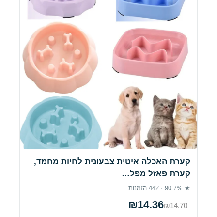
קערת האכלה איטית צבעונית לחיות מחמד,
קערת פאזל מפל…
★ 90.7% · 442 הזמנות
₪14.36
₪14.70