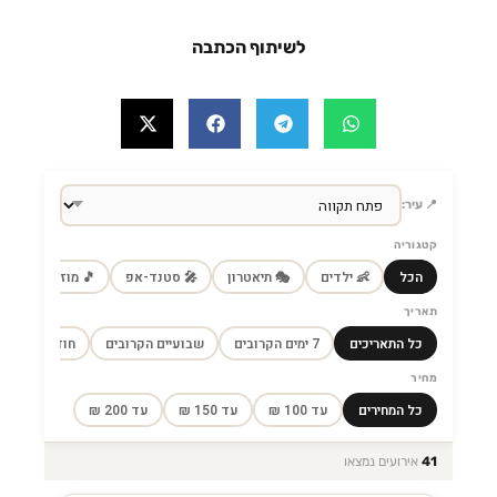
לשיתוף הכתבה
📍 עיר:
קטגוריה
הכל
👶 ילדים
🎭 תיאטרון
🎤 סטנד-אפ
🎵 מוזיקה
🎼
תאריך
כל התאריכים
7 ימים הקרובים
שבועיים הקרובים
חודש הקרוב
מחיר
כל המחירים
עד 100 ₪
עד 150 ₪
עד 200 ₪
41
אירועים נמצאו