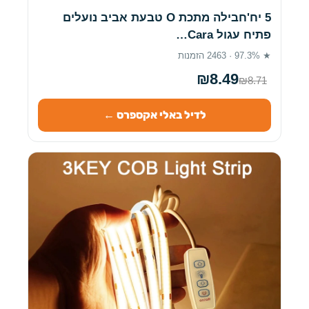
5 יח'חבילה מתכת O טבעת אביב נועלים
פתיח עגול Cara…
★ 97.3% · 2463 הזמנות
₪8.49
₪8.71
לדיל באלי אקספרס ←