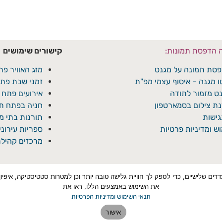
ה הדפסת תמונות:
קישורים שימושים
סת תמונה על מגנט
מזג האוויר פת
ו מגנה – איסוף עצמי מפ"ת
זמני שבת פתח
ט מזמור לתודה
אירועים פתח 
ת צילום בסמארטפון
חניה בפתח תק
ישות
תורנות בתי 
ש ומדיניות פרטיות
ספריות עירונ
מרכזים קהילת
טכנולוגיות איסוף מידע כגון Cookies, לרבות על ידי צדדים שלישיים, כדי לספק לך חוויית גלישה טובה יותר ו
את השימוש באמצעים הללו, ראו את
תנאי השימוש ומדיניות הפרטיות
אישור