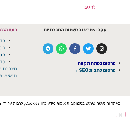
עקבו אחרינו ברשתות החברתיות
פוטו מגנ
הדפ
פוט
מגנ
סדנ
פרסום בפתח תקווה
הצהרת נג
פרסום כתבות SEO →
תנאי שימו
באתר זה נעשה שימוש ב
הצטרף לוואטספ
✕
© כל הזכויות שמורת ל'פתח תקוואי'