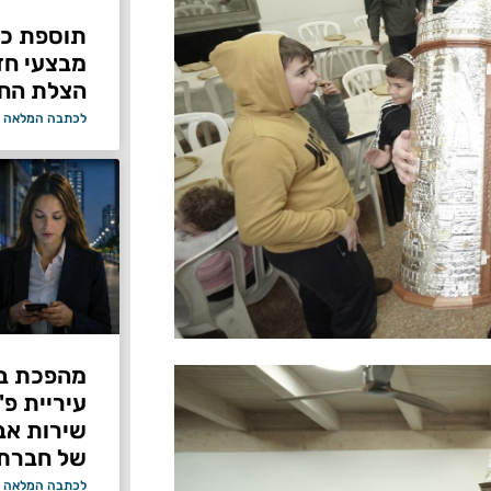
תוספת כוח
מבצעי ח
הצלת החי
לכתבה המלאה 
מהפכת בי
עיריית פ
של חברת Bond ללא על
לכתבה המלאה 