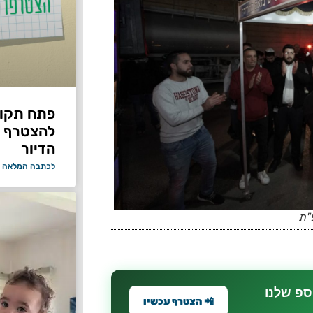
פתח תקווה
להצטרף 
הדיור
לכתבה המלאה 
"ת
ספ שלנו
📲 הצטרף עכשיו