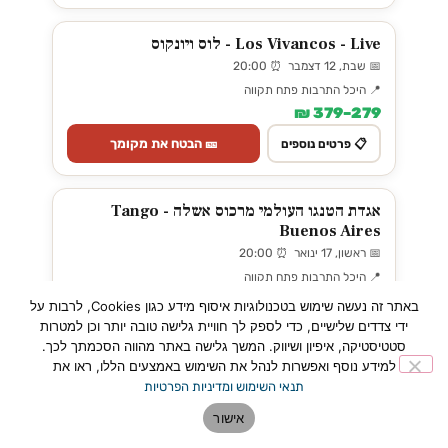
Los Vivancos - Live - לוס ויונקוס
📅 שבת, 12 דצמבר ⏰ 20:00
📍 היכל התרבות פתח תקווה
279–379 ₪
🎫 הבטח את מקומך
📋 פרטים נוספים
אגדת הטנגו העולמי מרכוס אשלה - Tango
Buenos Aires
📅 ראשון, 17 ינואר ⏰ 20:00
📍 היכל התרבות פתח תקווה
205–325 ₪
באתר זה נעשה שימוש בטכנולוגיות איסוף מידע כגון Cookies, לרבות על
ידי צדדים שלישיים, כדי לספק לך חוויית גלישה טובה יותר וכן למטרות
🎫 הבטח את מקומך
📋 פרטים נוספים
סטטיסטיקה, איפיון ושיווק. המשך גלישה באתר מהווה הסכמתך לכך.
למידע נוסף ואפשרות לנהל את השימוש באמצעים הללו, ראו את
תנאי השימוש ומדיניות הפרטיות
רומיאו ויוליה — בלט פלמנקו ברצלונה -
Barcelona Flamenco Ballet
אישור
📅 שבת, 20 פברואר ⏰ 13:00