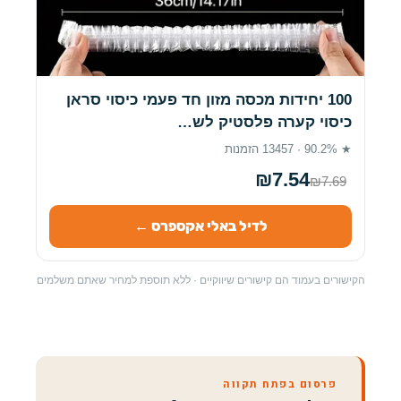
100 יחידות מכסה מזון חד פעמי כיסוי סראן
כיסוי קערה פלסטיק לש…
★ 90.2% · 13457 הזמנות
₪7.54
₪7.69
לדיל באלי אקספרס ←
הקישורים בעמוד הם קישורים שיווקיים · ללא תוספת למחיר שאתם משלמים
פרסום בפתח תקווה