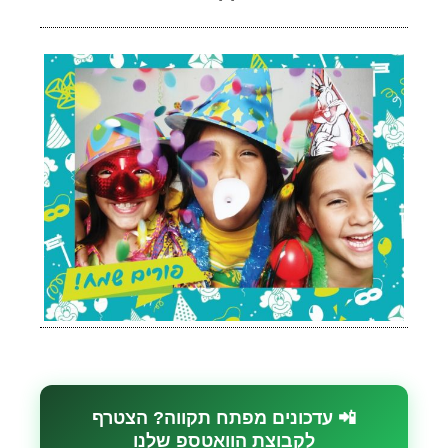
📲 עדכונים מפתח תקווה? הצטרף
לקבוצת הוואטספ שלנו