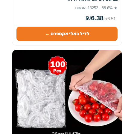
★ 88.6% · 13252 הזמנות
₪6.38
₪6.51
לדיל באלי אקספרס ←