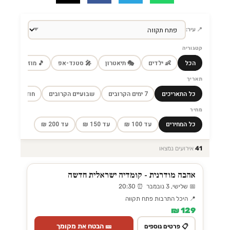
📍 עיר:
קטגוריה
הכל
👶 ילדים
🎭 תיאטרון
🎤 סטנד-אפ
🎵 מוזיקה
🎼
תאריך
כל התאריכים
7 ימים הקרובים
שבועיים הקרובים
חודש הקרוב
מחיר
כל המחירים
עד 100 ₪
עד 150 ₪
עד 200 ₪
41
אירועים נמצאו
אהבה מודרנית - קומדיה ישראלית חדשה
📅 שלישי, 3 נובמבר ⏰ 20:30
📍 היכל התרבות פתח תקווה
129 ₪
🎫 הבטח את מקומך
📋 פרטים נוספים