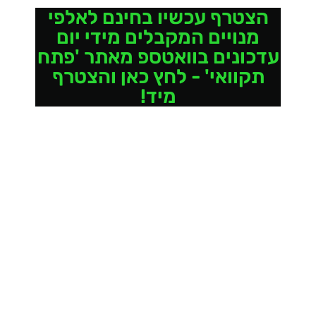
הצטרף עכשיו בחינם לאלפי
מנויים המקבלים מידי יום
עדכונים בוואטספ מאתר 'פתח
תקוואי' - לחץ כאן והצטרף
מיד!