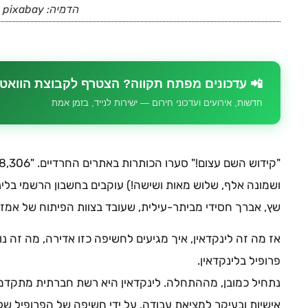
הדמיה: pixabay
📲 עדכונים מפתח תקווה? הצטרף לקבוצת הוואט
חדשות, אירועים ועדכוני חירום — ישירות לנייד, בזמן אמת
ושמונה אלף, שלוש מאות ושישה!) עוקבים בחשבון הרשמי בלינ
שץ, אברך חסידי מביתר-עילית, שעובד בצוות הפיתוח של אמזו
אז מה זה לינקדאין, איך מגיעים לחשיפה כזו אדירה, מה זה נות
פרופיל בלינקדאין.
נתחיל כמובן, מההתחלה. לינקדאין היא רשת חברתית מתקדמת,
אישיות ובעיקר למציאת עבודה, על ידי חשיפה של הפרופיל של