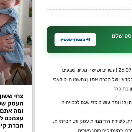
ספ שלנו
📲 הצטרף עכשיו
"קידוש השם עצום!" סערו הכותרות באתרים החרדיים. "26,078,306 (עשרים ושישה מליון, שבעים
קדאין של חברת אמזון נחשפו היום לאבי
ן בחיפה"
צחי ששון
ן לנו ומה עושים כדי שגם לכם יהיה
ומה אתם 
עצמכם לפ
 ליצירת הזדמנויות עסקיות, חברתיות,
חברת קיד
כם, למעסיקים פוטנציאלים.