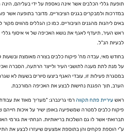
תופעת גללי הכלבים אשר אינה נאספת על ידי בעליהם, הינה מ
במדרכות ולמבקרים בגנים הציבוריים. מדובר בתופעה אשר פוג
באים ליהנות מהגנים הציבוריים. כמו כן הגללים מהווים מקור ל
ראש העיר, תיעדף לאגף את נושא האכיפה של אי איסוף גללי 
לבעיות הנ"ל.
בחודש מאי, עבדה מח' פיקוח כלבים בצורה מאומצת ובשעות ל
על מנת לתת מענה לתושבי העיר ולייצר הרתעה, הסברה ואכיפ
במסגרת פעילות זו, עובדי האגף ביצעו סיורים בשעות לא שגר
הערב, תוך הפגנת נחישות לבצע את האכיפה המורכבת.
ראש
עיריית פתח תקווה
רמי גרינברג: "מעריך מאוד את עבוד
פיקוח כלבים למטרה שמשפיעה באופן ישיר על איכות חייהם ש
תברואתי אשר לו גם השלכות בריאותיות. הנחתי את גורמי הא
ע"י הוספת פקחים והן בתוספת אמצעים שיעזרו לבצע את התיע