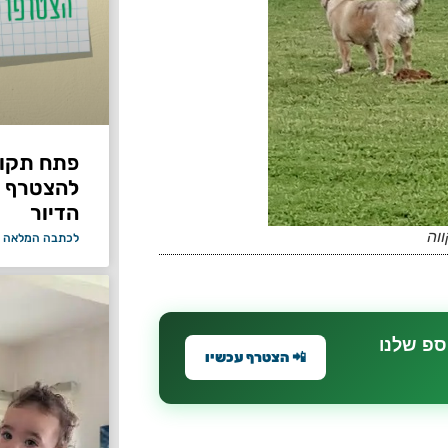
פתח תקווה
להצטרף 
הדיור
וה
לכתבה המלאה 
ספ שלנו
📲 הצטרף עכשיו