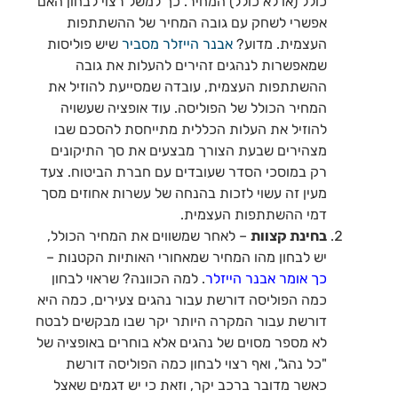
כולל (או לא כולל) המחיר. כך למשל רצוי לבחון האם
אפשרי לשחק עם גובה המחיר של ההשתתפות
העצמית. מדוע?
אבנר הייזלר מסביר
שיש פוליסות
שמאפשרות לנהגים זהירים להעלות את גובה
ההשתתפות העצמית, עובדה שמסייעת להוזיל את
המחיר הכולל של הפוליסה. עוד אופציה שעשויה
להוזיל את העלות הכללית מתייחסת להסכם שבו
מצהירים שבעת הצורך מבצעים את סך התיקונים
רק במוסכי הסדר שעובדים עם חברת הביטוח. צעד
מעין זה עשוי לזכות בהנחה של עשרות אחוזים מסך
דמי ההשתתפות העצמית.
בחינת קצוות
– לאחר שמשווים את המחיר הכולל,
יש לבחון מהו המחיר שמאחורי האותיות הקטנות –
כך אומר אבנר הייזלר
. למה הכוונה? שראוי לבחון
כמה הפוליסה דורשת עבור נהגים צעירים, כמה היא
דורשת עבור המקרה היותר יקר שבו מבקשים לבטח
לא מספר מסוים של נהגים אלא בוחרים באופציה של
"כל נהג", ואף רצוי לבחון כמה הפוליסה דורשת
כאשר מדובר ברכב יקר, וזאת כי יש דגמים שאצל