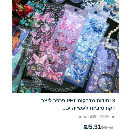
3 יחידות מדבקות PET פרפר לייזר
דקורטיביות לעשייה ע…
★ 95.6% · 405 הזמנות
₪5.31
₪5.53