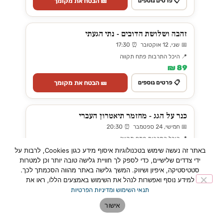
🎫 הבטח את מקומך
📋 פרטים נוספים
זהבה ושלושת הדובים - נתי הגעתי
📅 שני, 12 אוקטובר ⏰ 17:30
📍 היכל התרבות פתח תקווה
89 ₪
🎫 הבטח את מקומך
📋 פרטים נוספים
כנר על הגג - מחזמר תיאטרון העברי
📅 חמישי, 24 ספטמבר ⏰ 20:30
📍 היכל התרבות פתח תקווה
145–255 ₪
באתר זה נעשה שימוש בטכנולוגיות איסוף מידע כגון Cookies, לרבות על
ידי צדדים שלישיים, כדי לספק לך חוויית גלישה טובה יותר וכן למטרות
🎫 הבטח את מקומך
📋 פרטים נוספים
סטטיסטיקה, איפיון ושיווק. המשך גלישה באתר מהווה הסכמתך לכך.
למידע נוסף ואפשרות לנהל את השימוש באמצעים הללו, ראו את
תנאי השימוש ומדיניות הפרטיות
מופע לאס וגאס 4
אישור
📅 שבת, 22 אוגוסט ⏰ 21:00