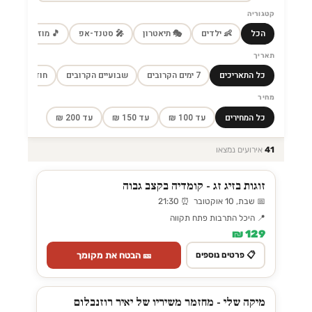
קטגוריה
הכל
👶 ילדים
🎭 תיאטרון
🎤 סטנד-אפ
🎵 מוזיקה
🎼
תאריך
כל התאריכים
7 ימים הקרובים
שבועיים הקרובים
חודש הקרוב
מחיר
כל המחירים
עד 100 ₪
עד 150 ₪
עד 200 ₪
41
אירועים נמצאו
זוגות בזיג זג - קומדיה בקצב גבוה
📅 שבת, 10 אוקטובר ⏰ 21:30
📍 היכל התרבות פתח תקווה
129 ₪
🎫 הבטח את מקומך
📋 פרטים נוספים
מיקה שלי - מחזמר משיריו של יאיר רוזנבלום