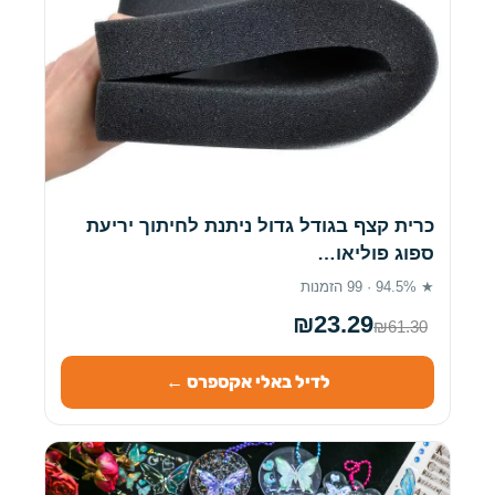
כרית קצף בגודל גדול ניתנת לחיתוך יריעת
ספוג פוליאו…
★ 94.5% · 99 הזמנות
₪23.29
₪61.30
לדיל באלי אקספרס ←