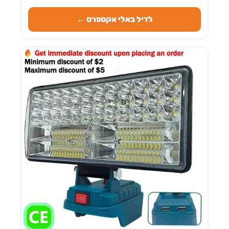
לדיל באלי אקספרס ←