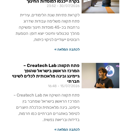
בקרה ייכנסו למוסדות החינוך
23:52
30/07/2026
לקראת פתיחת שנת הלימודים, עיריית
פתח תקווה משלימה עבודות שדרוג
נרחבות בכ-45 מוסדות חינוך ומשיקה
מהלך טכנולוגי וחינוכי יוצא דופן: הטמעת
רובוטים ייעודיים לניקוי כיתות,
לכתבה המלאה »
פתח תקווה: Createch Lab –
המרכז הראשון בישראל שהופך
גיימינג ובינה מלאכותית לכלים לשינוי
חברתי
16:48
15/07/2026
פתח תקווה השיקה את Createch Lab –
המרכז הראשון בישראל שמחבר בין
גיימינג, בינה מלאכותית וכלכלת היוצרים
לטיפול באתגרים חברתיים כמו חרמות,
בדידות ובריאות נפשית.
לכתבה המלאה »