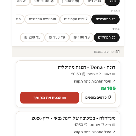
הכל
👶 ילדים
🎭 תיאטרון
🎤 סטנד-אפ
🎵 מוזיקה
🎼
תאריך
כל התאריכים
7 ימים הקרובים
שבועיים הקרובים
חודש הקרוב
מחיר
כל המחירים
עד 100 ₪
עד 150 ₪
עד 200 ₪
41
אירועים נמצאו
דונה - Dona - הצגה מוזיקלית
📅 ראשון, 9 אוגוסט ⏰ 20:30
📍 היכל התרבות פתח תקווה
105 ₪
🎫 הבטח את מקומך
📋 פרטים נוספים
סינדרלה - בכיכובה של רינת גבאי - קיץ 2026
📅 שני, 17 אוגוסט ⏰ 17:30
📍 היכל התרבות פתח תקווה