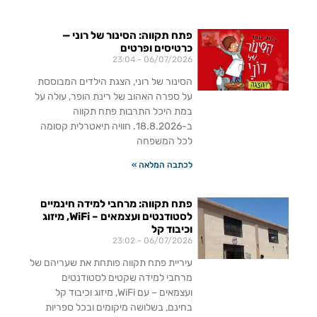
פתח תקווה: הסינור של רוני —
כרטיסים ופרטים
23:04
06/07/2026
הסינור של רוני, הצגת הילדים המבוססת
על ספרה האהוב של רינת הופר, עולה על
במת היכל התרבות פתח תקווה
ב-18.8.2026. חוויה תיאטרלית קסומה
לכל המשפחה
לכתבה המלאה »
פתח תקווה: מרחבי למידה חינמיים
לסטודנטים ועצמאים – WiFi, מיזוג
וכיבוד קל
23:02
06/07/2026
עיריית פתח תקווה פותחת את שעריהם של
מרחבי למידה שקטים לסטודנטים
ועצמאים – עם WiFi, מיזוג וכיבוד קל
בחינם, בשלושה מיקומים ובכל ספריות