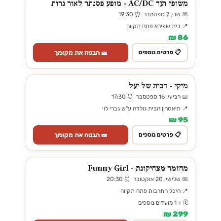
משופן ועד AC/DC - מופע פסנתר לאור נרות
📅 שני, 7 ספטמבר ⏰ 19:30
📍 בית שפירא פתח תקווה
86 ₪
🎫 הבטח את מקומך
📋 פרטים נוספים
מיקי - הבית של יעל
📅 רביעי, 16 ספטמבר ⏰ 17:30
📍 תיאטרון הבית גולדה ע"ש גברי לוי
95 ₪
🎫 הבטח את מקומך
📋 פרטים נוספים
מחזמר מצחיקונת - Funny Girl
📅 שלישי, 20 אוקטובר ⏰ 20:30
📍 היכל התרבות פתח תקווה
🗓️ + 1 מועדים נוספים
299 ₪