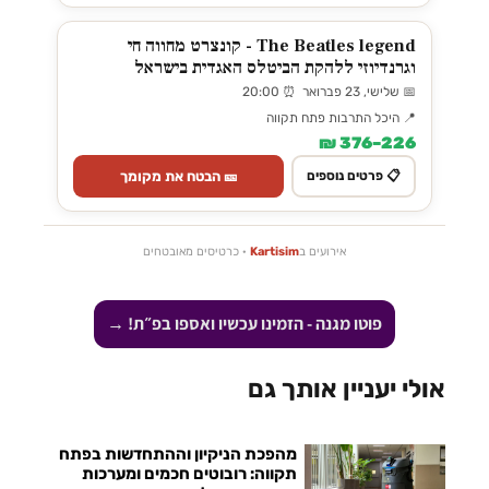
The Beatles legend - קונצרט מחווה חי
וגרנדיוזי ללהקת הביטלס האגדית בישראל
📅 שלישי, 23 פברואר ⏰ 20:00
📍 היכל התרבות פתח תקווה
226–376 ₪
🎫 הבטח את מקומך
📋 פרטים נוספים
אירועים ב
Kartisim
· כרטיסים מאובטחים
פוטו מגנה - הזמינו עכשיו ואספו בפ״ת! →
אולי יעניין אותך גם
מהפכת הניקיון וההתחדשות בפתח
תקווה: רובוטים חכמים ומערכות