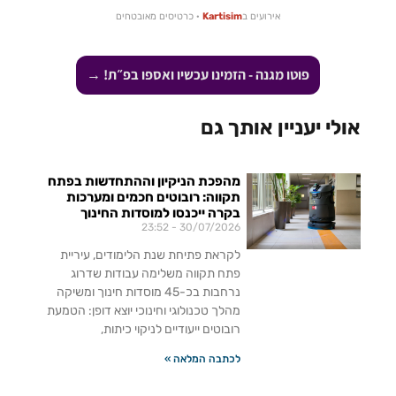
אירועים ב
Kartisim
· כרטיסים מאובטחים
פוטו מגנה - הזמינו עכשיו ואספו בפ״ת! →
אולי יעניין אותך גם
מהפכת הניקיון וההתחדשות בפתח
תקווה: רובוטים חכמים ומערכות
בקרה ייכנסו למוסדות החינוך
23:52
30/07/2026
לקראת פתיחת שנת הלימודים, עיריית
פתח תקווה משלימה עבודות שדרוג
נרחבות בכ-45 מוסדות חינוך ומשיקה
מהלך טכנולוגי וחינוכי יוצא דופן: הטמעת
רובוטים ייעודיים לניקוי כיתות,
לכתבה המלאה »