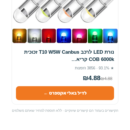
נורת LED לרכב T10 W5W Canbus זכוכית
COB 6000k קריא…
★ 93.1% · 3856 הזמנות
₪4.88
₪4.88
לדיל באלי אקספרס ←
הקישורים בעמוד הם קישורים שיווקיים · ללא תוספת למחיר שאתם משלמים