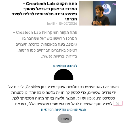
פתח תקווה: Createch Lab –
המרכז הראשון בישראל שהופך
גיימינג ובינה מלאכותית לכלים לשינוי
חברתי
16:48
15/07/2026
פתח תקווה השיקה את Createch Lab –
המרכז הראשון בישראל שמחבר בין
גיימינג, בינה מלאכותית וכלכלת היוצרים
לטיפול באתגרים חברתיים כמו חרמות,
בדידות ובריאות נפשית.
לכתבה המלאה »
באתר זה נעשה שימוש בטכנולוגיות איסוף מידע כגון Cookies, לרבות על
ידי צדדים שלישיים, כדי לספק לך חוויית גלישה טובה יותר וכן למטרות
סטטיסטיקה, איפיון ושיווק. המשך גלישה באתר מהווה הסכמתך לכך.
למידע נוסף ואפשרות לנהל את השימוש באמצעים הללו, ראו את
תנאי השימוש ומדיניות הפרטיות
אישור