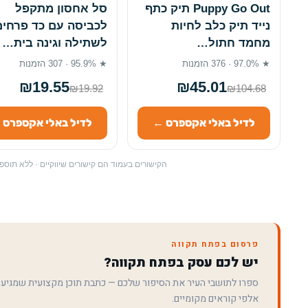
Puppy Go Out תיק כתף
סל אחסון מתקפל
נייד תיק כלב לחיות
לכביסה עם כד פרחים
מחמד חתול…
לשתילה וגינה בית…
★ 97.0% · 376 הזמנות
★ 95.9% · 307 הזמנות
₪19.55
₪45.01
₪19.92
₪104.68
לדיל באלי אקספרס ←
לדיל באלי אקספרס 
הקישורים בעמוד הם קישורים שיווקיים · ללא תו
פרסום בפתח תקווה
יש לכם עסק בפתח תקווה?
ספרו לתושבי העיר את הסיפור שלכם — כתבת תוכן מקצועית שמגיע
אלפי קוראים מקומיים.