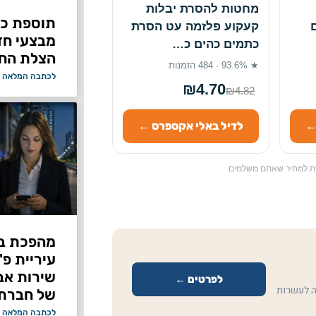
מחטות להסרת יבלות
תוספת כוח
קעקוע פלזמה עט הסרת
מבצעי ח
כתמים כהים כ…
הצלת החי
★ 93.6% · 484 הזמנות
לכתבה המלאה 
₪4.70
₪4.82
←
לדיל באלי אקספרס ←
ספת למחיר שאתם משלמים
מהפכת בי
עיריית פ
לפרטים ←
ה לעשרות
של חברת Bond ללא על
לכתבה המלאה 