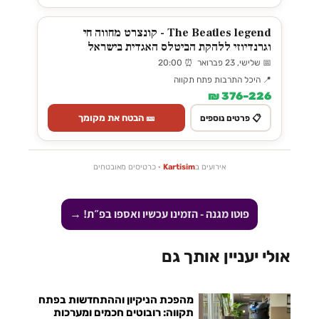
The Beatles legend - קונצרט מחווה חי
וגרנדיוזי ללהקת הביטלס האגדית בישראל
📅 שלישי, 23 פברואר ⏰ 20:00
📍 היכל התרבות פתח תקווה
226–376 ₪
🎫 הבטח את מקומך
📋 פרטים נוספים
אירועים ב
Kartisim
· כרטיסים מאובטחים
פוטו מגנה - הזמינו עכשיו ואספו בפ״ת! →
אולי יעניין אותך גם
מהפכת הניקיון וההתחדשות בפתח
תקווה: רובוטים חכמים ומערכות