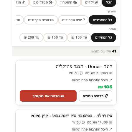
הכל
👶 ילדים
🎭 תיאטרון
🎤 סטנד-אפ
🎵 מוזיקה
🎼
תאריך
כל התאריכים
7 ימים הקרובים
שבועיים הקרובים
חודש הקרוב
מחיר
כל המחירים
עד 100 ₪
עד 150 ₪
עד 200 ₪
41
אירועים נמצאו
דונה - Dona - הצגה מוזיקלית
📅 ראשון, 9 אוגוסט ⏰ 20:30
📍 היכל התרבות פתח תקווה
105 ₪
🎫 הבטח את מקומך
📋 פרטים נוספים
סינדרלה - בכיכובה של רינת גבאי - קיץ 2026
📅 שני, 17 אוגוסט ⏰ 17:30
📍 היכל התרבות פתח תקווה