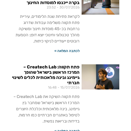
בקרה ייכנסו למוסדות החינוך
23:52
30/07/2026
לקראת פתיחת שנת הלימודים, עיריית
פתח תקווה משלימה עבודות שדרוג
נרחבות בכ-45 מוסדות חינוך ומשיקה
מהלך טכנולוגי וחינוכי יוצא דופן: הטמעת
רובוטים ייעודיים לניקוי כיתות,
לכתבה המלאה »
פתח תקווה: Createch Lab –
המרכז הראשון בישראל שהופך
גיימינג ובינה מלאכותית לכלים לשינוי
חברתי
16:48
15/07/2026
פתח תקווה השיקה את Createch Lab –
המרכז הראשון בישראל שמחבר בין
גיימינג, בינה מלאכותית וכלכלת היוצרים
לטיפול באתגרים חברתיים כמו חרמות,
בדידות ובריאות נפשית.
לכתבה המלאה »