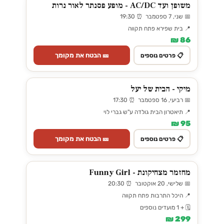
משופן ועד AC/DC - מופע פסנתר לאור נרות
📅 שני, 7 ספטמבר ⏰ 19:30
📍 בית שפירא פתח תקווה
86 ₪
🎫 הבטח את מקומך
📋 פרטים נוספים
מיקי - הבית של יעל
📅 רביעי, 16 ספטמבר ⏰ 17:30
📍 תיאטרון הבית גולדה ע"ש גברי לוי
95 ₪
🎫 הבטח את מקומך
📋 פרטים נוספים
מחזמר מצחיקונת - Funny Girl
📅 שלישי, 20 אוקטובר ⏰ 20:30
📍 היכל התרבות פתח תקווה
🗓️ + 1 מועדים נוספים
299 ₪