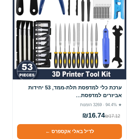
ערכת כלי למדפסת תלת-ממד, 53 יחידות
אביזרים למדפסת…
★ 94.4% · 3269 הזמנות
₪16.74
₪17.12
לדיל באלי אקספרס ←