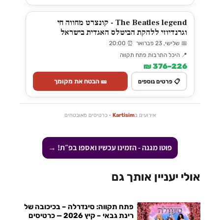
The Beatles legend - קונצרט מחווה חי
וגרנדיוזי ללהקת הביטלס האגדית בישראל
📅 שלישי, 23 פברואר ⏰ 20:00
📍 היכל התרבות פתח תקווה
226–376 ₪
🎫 הבטח את מקומך
📋 פרטים נוספים
אירועים ב
Kartisim
· כרטיסים מאובטחים
פוטו מגנה - הזמינו עכשיו ואספו בפ״ת! →
אולי יעניין אותך גם
פתח תקווה: סינדרלה – בכיכובה של
רינת גבאי – קיץ 2026 — כרטיסים