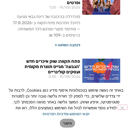
ופרטים
1:20
10/08/2026
סינדרלה בכיכובה של רינת גבאי מגיעה
להיכל התרבות פתח תקווה ב-17.8.2026
— מחזמר מקורי ומרגש לכל המשפחה.
כרטיסים ב-109 ₪.
לכתבה המלאה »
פתח תקווה: שוק איכרים חדש
'הגבעה' מגייס תוצרת מקומית
ועסקים קולינריים
0:55
10/08/2026
שוק איכרים חדש בשם 'הגבעה' עומד
באתר זה נעשה שימוש בטכנולוגיות איסוף מידע כגון Cookies, לרבות על
לצאת לדרך בפתח תקווה ומגייס את
ידי צדדים שלישיים, כדי לספק לך חוויית גלישה טובה יותר וכן למטרות
קבוצת המציגים הראשונה שלו — חקלאים,
סטטיסטיקה, איפיון ושיווק. המשך גלישה באתר מהווה הסכמתך לכך.
אופים, קונדיטורים, יצרנים מקומיים ועסקים
למידע נוסף ואפשרות לנהל את השימוש באמצעים הללו, ראו את
קולינריים.
תנאי השימוש ומדיניות הפרטיות
לכתבה המלאה »
אישור