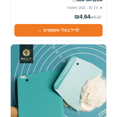
★ 92.1% · 1621 הזמנות
₪4.64
₪5.22
לדיל באלי אקספרס ←