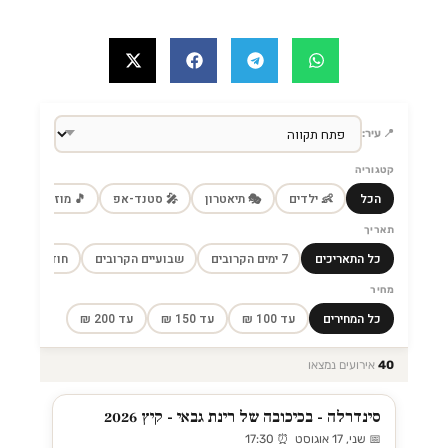
📍 עיר:
קטגוריה
הכל
👶 ילדים
🎭 תיאטרון
🎤 סטנד-אפ
🎵 מוזיקה
🎼
תאריך
כל התאריכים
7 ימים הקרובים
שבועיים הקרובים
חודש הקרוב
מחיר
כל המחירים
עד 100 ₪
עד 150 ₪
עד 200 ₪
40
אירועים נמצאו
סינדרלה - בכיכובה של רינת גבאי - קיץ 2026
📅 שני, 17 אוגוסט ⏰ 17:30