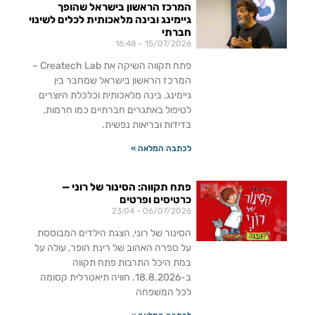
המרכז הראשון בישראל שהופך
גיימינג ובינה מלאכותית לכלים לשינוי
חברתי
16:48
15/07/2026
פתח תקווה השיקה את Createch Lab –
המרכז הראשון בישראל שמחבר בין
גיימינג, בינה מלאכותית וכלכלת היוצרים
לטיפול באתגרים חברתיים כמו חרמות,
בדידות ובריאות נפשית.
לכתבה המלאה »
פתח תקווה: הסינור של רוני —
כרטיסים ופרטים
23:04
06/07/2026
הסינור של רוני, הצגת הילדים המבוססת
על ספרה האהוב של רינת הופר, עולה על
במת היכל התרבות פתח תקווה
ב-18.8.2026. חוויה תיאטרלית קסומה
לכל המשפחה