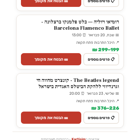
🎫 הבטח את מקומך
📋 פרטים נוספים
רומיאו ויוליה — בלט פלמנקו ברצלונה -
Barcelona Flamenco Ballet
📅 שבת, 20 פברואר ⏰ 13:00
📍 היכל התרבות פתח תקווה
199–299 ₪
🎫 הבטח את מקומך
📋 פרטים נוספים
The Beatles legend - קונצרט מחווה חי
וגרנדיוזי ללהקת הביטלס האגדית בישראל
📅 שלישי, 23 פברואר ⏰ 20:00
📍 היכל התרבות פתח תקווה
226–376 ₪
🎫 הבטח את מקומך
📋 פרטים נוספים
אירועים ב
Kartisim
· כרטיסים מאובטחים