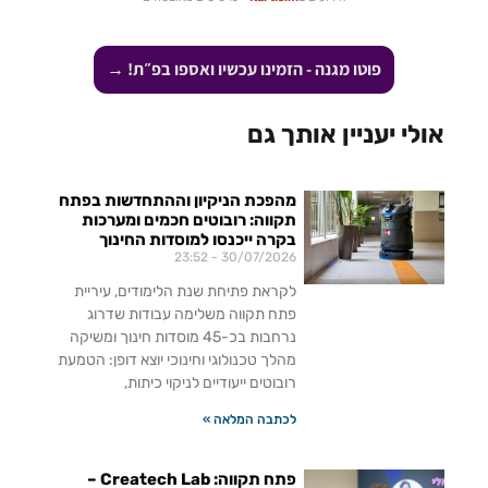
פוטו מגנה - הזמינו עכשיו ואספו בפ״ת! →
אולי יעניין אותך גם
מהפכת הניקיון וההתחדשות בפתח
תקווה: רובוטים חכמים ומערכות
בקרה ייכנסו למוסדות החינוך
23:52
30/07/2026
לקראת פתיחת שנת הלימודים, עיריית
פתח תקווה משלימה עבודות שדרוג
נרחבות בכ-45 מוסדות חינוך ומשיקה
מהלך טכנולוגי וחינוכי יוצא דופן: הטמעת
רובוטים ייעודיים לניקוי כיתות,
לכתבה המלאה »
פתח תקווה: Createch Lab –