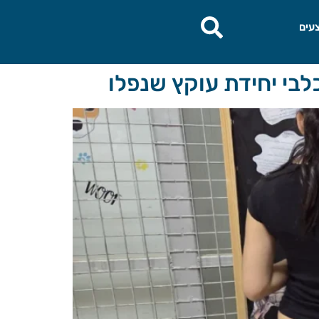
עים
בי יחידת עוקץ שנפלו