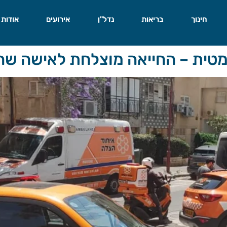
חינוך
בריאות
נדל"ן
אירועים
אודות
מטית – החייאה מוצלחת לאישה ש