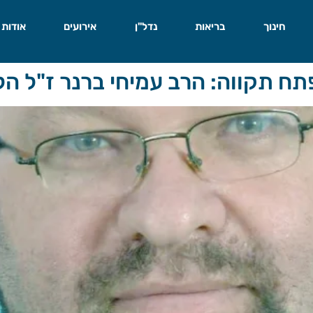
חינוך
בריאות
נדל"ן
אירועים
אודות
תח תקווה: הרב עמיחי ברנר ז"ל הל