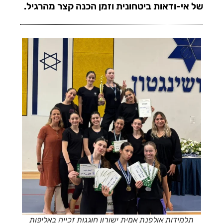
של אי-ודאות ביטחונית וזמן הכנה קצר מהרגיל.
תלמידות אולפנת אמית ישורון חוגגות זכייה באליפות