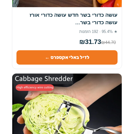
עושה כדורי בשר חדש עושה כדורי אורז
עושה כדורי בשר…
★ 95.4% · 192 הזמנות
₪31.73
₪44.70
לדיל באלי אקספרס ←