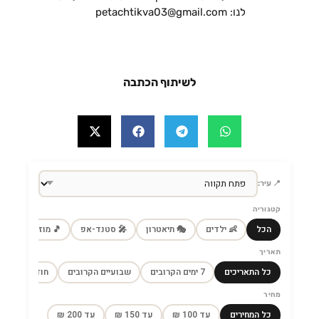
לנו: petachtikva03@gmail.com
לשיתוף הכתבה
📍 עיר:
קטגוריה
הכל
👶 ילדים
🎭 תיאטרון
🎤 סטנד-אפ
🎵 מוזיקה
🎼
תאריך
כל התאריכים
7 ימים הקרובים
שבועיים הקרובים
חודש הקרוב
מחיר
כל המחירים
עד 100 ₪
עד 150 ₪
עד 200 ₪