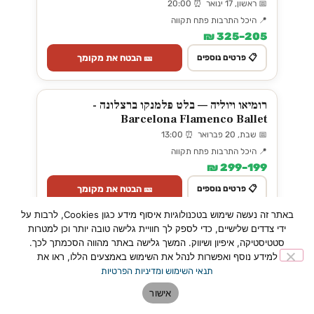
📅 ראשון, 17 ינואר ⏰ 20:00
📍 היכל התרבות פתח תקווה
205–325 ₪
🎫 הבטח את מקומך
📋 פרטים נוספים
רומיאו ויוליה — בלט פלמנקו ברצלונה -
Barcelona Flamenco Ballet
📅 שבת, 20 פברואר ⏰ 13:00
📍 היכל התרבות פתח תקווה
199–299 ₪
🎫 הבטח את מקומך
📋 פרטים נוספים
באתר זה נעשה שימוש בטכנולוגיות איסוף מידע כגון Cookies, לרבות על
ידי צדדים שלישיים, כדי לספק לך חוויית גלישה טובה יותר וכן למטרות
The Beatles legend - קונצרט מחווה חי
סטטיסטיקה, איפיון ושיווק. המשך גלישה באתר מהווה הסכמתך לכך.
וגרנדיוזי ללהקת הביטלס האגדית בישראל
למידע נוסף ואפשרות לנהל את השימוש באמצעים הללו, ראו את
📅 שלישי, 23 פברואר ⏰ 20:00
תנאי השימוש ומדיניות הפרטיות
📍 היכל התרבות פתח תקווה
אישור
226–376 ₪