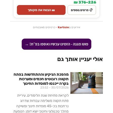
226–376 ₪
🎫 הבטח את מקומך
📋 פרטים נוספים
אירועים ב
Kartisim
· כרטיסים מאובטחים
פוטו מגנה - הזמינו עכשיו ואספו בפ״ת! →
אולי יעניין אותך גם
מהפכת הניקיון וההתחדשות בפתח
תקווה: רובוטים חכמים ומערכות
בקרה ייכנסו למוסדות החינוך
23:52
30/07/2026
לקראת פתיחת שנת הלימודים, עיריית
פתח תקווה משלימה עבודות שדרוג
נרחבות בכ-45 מוסדות חינוך ומשיקה
מהלך טכנולוגי וחינוכי יוצא דופן: הטמעת