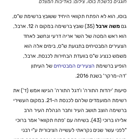
חוגגים בלשכת בוסו. צילום: באדיבות המצלם
בוסו, הוא לא הפתח תקוואי היחיד ששובץ ברשימת ש"ס,
גם
משה ארבל
(35) שובץ ברשימה במקום ה 12. ארבל,
הוא ראש המטה של השר אריה דרעי ונחשב לאחד
הצעירים המבטיחים בתנועת ש"ס, בימים אלה הוא
משמש כנציג ש"ס בוועדת הבחירות לכנסת. ארבל,
הופיע ברשימת
הצעירים המבטיחים
של העיתון
'דה-מרקר' בשנת 2016.
סיעות 'יהדות התורה' ו'דגל התורה' הגישו אמש (ד') את
רשימת המועמדים שלהם לכנסת ה-21. במקום העשירי
ברשימה הוצב תושב העיר וחבר הנהלת העיר הרב
אליהו ברוכי (43). בשיחה עם 'פתח תקוואי' אמר ברוכי
"לפני עשר שנים נקראתי לעשייה הציבורית ע"י רבני