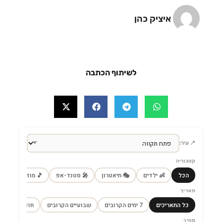
איציק כהן
לשיתוף הכתבה
📍 עיר:
קטגוריה
הכל
👶 ילדים
🎭 תיאטרון
🎤 סטנד-אפ
🎵 מוזיקה
🎼
תאריך
כל התאריכים
7 ימים הקרובים
שבועיים הקרובים
חודש הקרוב
מחיר