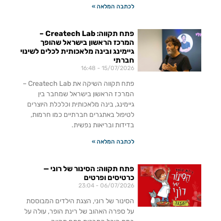
לכתבה המלאה »
פתח תקווה: Createch Lab –
המרכז הראשון בישראל שהופך
גיימינג ובינה מלאכותית לכלים לשינוי
חברתי
16:48
15/07/2026
פתח תקווה השיקה את Createch Lab –
המרכז הראשון בישראל שמחבר בין
גיימינג, בינה מלאכותית וכלכלת היוצרים
לטיפול באתגרים חברתיים כמו חרמות,
בדידות ובריאות נפשית.
לכתבה המלאה »
פתח תקווה: הסינור של רוני —
כרטיסים ופרטים
23:04
06/07/2026
הסינור של רוני, הצגת הילדים המבוססת
על ספרה האהוב של רינת הופר, עולה על