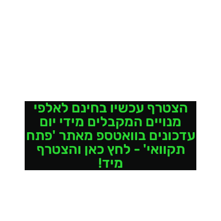
הצטרף עכשיו בחינם לאלפי
מנויים המקבלים מידי יום
עדכונים בוואטספ מאתר 'פתח
תקוואי' - לחץ כאן והצטרף
מיד!