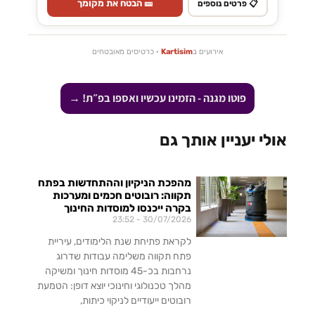
🎫 הבטח את מקומך
📋 פרטים נוספים
אירועים ב
Kartisim
· כרטיסים מאובטחים
פוטו מגנה - הזמינו עכשיו ואספו בפ״ת! →
אולי יעניין אותך גם
מהפכת הניקיון וההתחדשות בפתח
תקווה: רובוטים חכמים ומערכות
בקרה ייכנסו למוסדות החינוך
23:52
30/07/2026
לקראת פתיחת שנת הלימודים, עיריית
פתח תקווה משלימה עבודות שדרוג
נרחבות בכ-45 מוסדות חינוך ומשיקה
מהלך טכנולוגי וחינוכי יוצא דופן: הטמעת
רובוטים ייעודיים לניקוי כיתות,