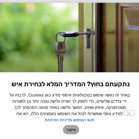
נתקעתם בחוץ? המדריך המלא לבחירת איש
המקצוע שיציל אתכם
באתר זה נעשה שימוש בטכנולוגיות איסוף מידע כגון Cookies, לרבות על
לכתבה המלאה »
ידי צדדים שלישיים, כדי לספק לך חוויית גלישה טובה יותר וכן למטרות
סטטיסטיקה, איפיון ושיווק. המשך גלישה באתר מהווה הסכמתך לכך.
למידע נוסף ואפשרות לנהל את השימוש באמצעים הללו, ראו את
תנאי השימוש ומדיניות הפרטיות
אישור