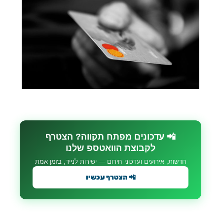
📲 עדכונים מפתח תקווה? הצטרף
לקבוצת הוואטספ שלנו
חדשות, אירועים ועדכוני חירום — ישירות לנייד, בזמן אמת
📲 הצטרף עכשיו