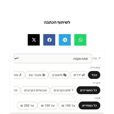
לשיתוף הכתבה
📍 עיר:
קטגוריה
הכל
👶 ילדים
🎭 תיאטרון
🎤 סטנד-אפ
🎵 מוזיקה
🎼
תאריך
כל התאריכים
7 ימים הקרובים
שבועיים הקרובים
חודש הקרוב
מחיר
כל המחירים
עד 100 ₪
עד 150 ₪
עד 200 ₪