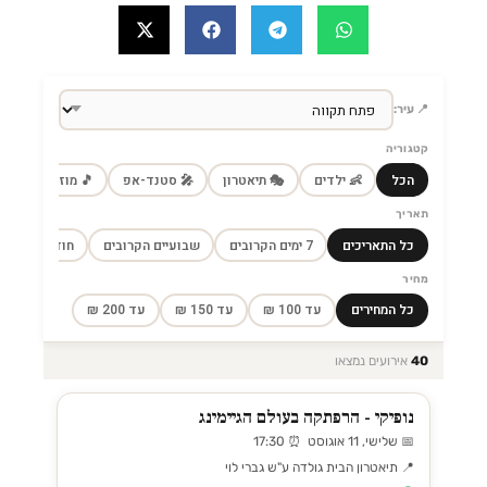
📍 עיר:
קטגוריה
הכל
👶 ילדים
🎭 תיאטרון
🎤 סטנד-אפ
🎵 מוזיקה
🎼
תאריך
כל התאריכים
7 ימים הקרובים
שבועיים הקרובים
חודש הקרוב
מחיר
כל המחירים
עד 100 ₪
עד 150 ₪
עד 200 ₪
40
אירועים נמצאו
נופיקי - הרפתקה בעולם הגיימינג
📅 שלישי, 11 אוגוסט ⏰ 17:30
📍 תיאטרון הבית גולדה ע"ש גברי לוי