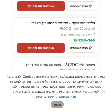
🎫 הבטח את מקומך
📋 פרטים נוספים
צלילי המוסיקה - מחזמר התיאטרון העברי
📅 רביעי, 20 ינואר ⏰ 18:00
📍 היכל התרבות פתח תקווה
145–255 ₪
🎫 הבטח את מקומך
📋 פרטים נוספים
משופן ועד AC/DC - מופע פסנתר לאור נרות
📅 שני, 7 ספטמבר ⏰ 19:30
באתר זה נעשה שימוש בטכנולוגיות איסוף מידע כגון Cookies, לרבות על
📍 בית שפירא פתח תקווה
ידי צדדים שלישיים, כדי לספק לך חוויית גלישה טובה יותר וכן למטרות
0 ₪
סטטיסטיקה, איפיון ושיווק. המשך גלישה באתר מהווה הסכמתך לכך.
🎫 הבטח את מקומך
📋 פרטים נוספים
למידע נוסף ואפשרות לנהל את השימוש באמצעים הללו, ראו את
תנאי השימוש ומדיניות הפרטיות
אישור
מיקי - הבית של יעל