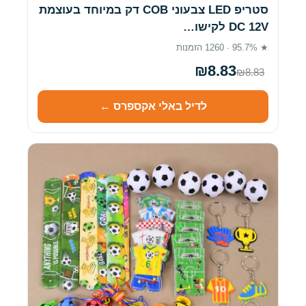
סטריפ LED צבעוני COB דק במיוחד בעוצמת
DC 12V לקישו…
★ 95.7% · 1260 הזמנות
₪8.83
₪8.83
לדיל באלי אקספרס ←