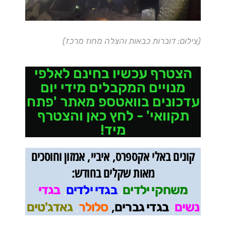
(צילום: דוברות כבאות והצלה מחוז מרכז)
הצטרף עכשיו בחינם לאלפי
מנויים המקבלים מידי יום
עדכונים בוואטספ מאתר 'פתח
תקוואי' - לחץ כאן והצטרף
מיד!
קונים באלי אקספרס, איביי, אמזון וחוסכים
מאות שקלים בחודש:
,
,
משחקי ילדים
בגדי ילדים
בגדי
,
,
,
נשים
בגדי גברים
סלולר
גאדג'טים