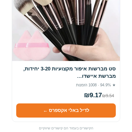
סט מברשות איפור מקצועיות 3-20 יחידות,
מברשת איישדו…
★ 94.9% · 1008 הזמנות
₪9.17
₪9.54
לדיל באלי אקספרס ←
הקישורים בעמוד הם קישורים שיווקיים