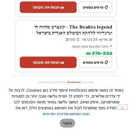
🎫 הבטח את מקומך
📋 פרטים נוספים
The Beatles legend - קונצרט מחווה חי
וגרנדיוזי ללהקת הביטלס האגדית בישראל
📅 שלישי, 23 פברואר ⏰ 20:00
📍 היכל התרבות פתח תקווה
226–376 ₪
🎫 הבטח את מקומך
📋 פרטים נוספים
אירועים ב
Kartisim
· כרטיסים מאובטחים
באתר זה נעשה שימוש בטכנולוגיות איסוף מידע כגון Cookies, לרבות על
ידי צדדים שלישיים, כדי לספק לך חוויית גלישה טובה יותר וכן למטרות
פוטו מגנה - הזמינו עכשיו ואספו בפ״ת! →
סטטיסטיקה, איפיון ושיווק. המשך גלישה באתר מהווה הסכמתך לכך.
למידע נוסף ואפשרות לנהל את השימוש באמצעים הללו, ראו את
תנאי השימוש ומדיניות הפרטיות
אולי יעניין אותך גם
אישור