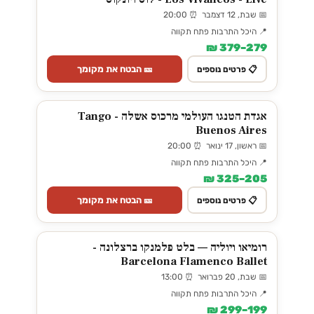
📅 שבת, 12 דצמבר ⏰ 20:00
📍 היכל התרבות פתח תקווה
279–379 ₪
🎫 הבטח את מקומך
📋 פרטים נוספים
אגדת הטנגו העולמי מרכוס אשלה - Tango
Buenos Aires
📅 ראשון, 17 ינואר ⏰ 20:00
📍 היכל התרבות פתח תקווה
205–325 ₪
🎫 הבטח את מקומך
📋 פרטים נוספים
רומיאו ויוליה — בלט פלמנקו ברצלונה -
Barcelona Flamenco Ballet
📅 שבת, 20 פברואר ⏰ 13:00
📍 היכל התרבות פתח תקווה
199–299 ₪